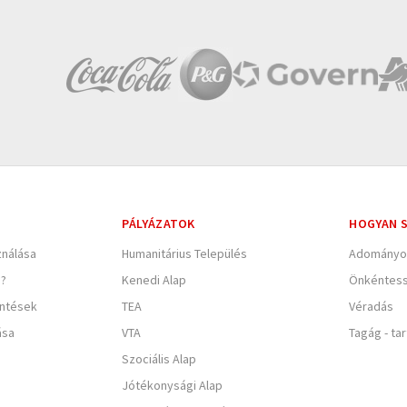
PÁLYÁZATOK
HOGYAN S
nálása
Humanitárius Település
Adományo
e?
Kenedi Alap
Önkéntes
entések
TEA
Véradás
ása
VTA
Tagág - ta
Szociális Alap
Jótékonysági Alap