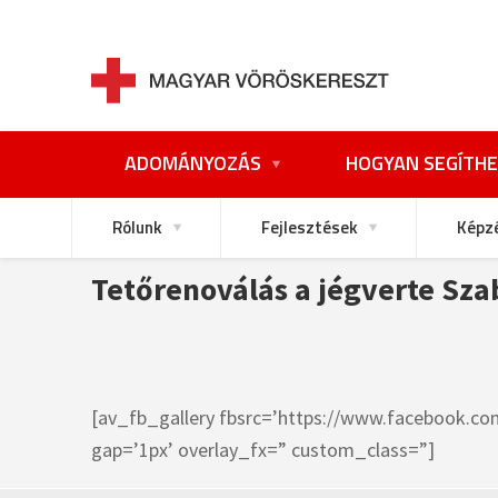
ADOMÁNYOZÁS
HOGYAN SEGÍTHE
Rólunk
Fejlesztések
Képz
Tetőrenoválás a jégverte Sza
[av_fb_gallery fbsrc=’https://www.facebook.c
gap=’1px’ overlay_fx=” custom_class=”]