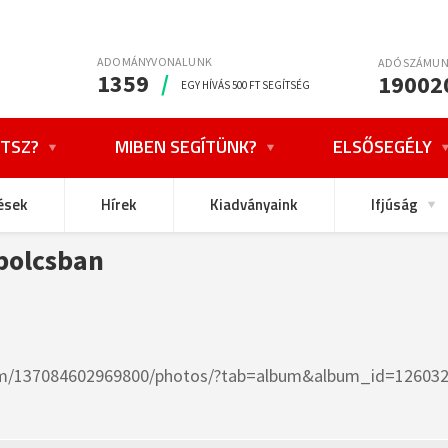
ADOMÁNYVONALUNK
ADÓSZÁMU
1359
/
19002
EGY HÍVÁS 500 FT SEGÍTSÉG
TSZ?
MIBEN SEGÍTÜNK?
ELSŐSEGÉLY
ések
Hírek
Kiadványaink
Ifjúság
bolcsban
om/137084602969800/photos/?tab=album&album_id=126032132