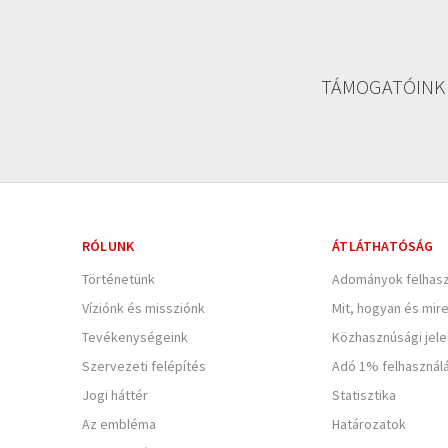
TÁMOGATÓINK
RÓLUNK
ÁTLÁTHATÓSÁG
Történetünk
Adományok felhasz
Víziónk és missziónk
Mit, hogyan és mir
Tevékenységeink
Közhasznúsági jel
Szervezeti felépítés
Adó 1% felhasznál
Jogi háttér
Statisztika
Az embléma
Határozatok