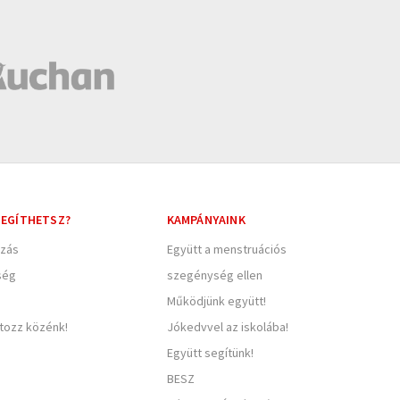
EGÍTHETSZ?
KAMPÁNYAINK
zás
Együtt a menstruációs
ség
szegénység ellen
Működjünk együtt!
rtozz közénk!
Jókedvvel az iskolába!
Együtt segítünk!
BESZ