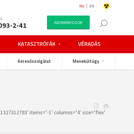
HU
EN
NK
ADOMÁNYOZOK
093-2-41
KATASZTRÓFÁK
VÉRADÁS
Keresőszolgálat
Menekültügy
7312783′ items=’-1′ columns=’4′ size=’flex’