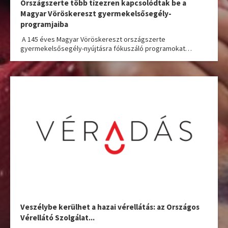
Országszerte több tízezren kapcsolódtak be a
Magyar Vöröskereszt gyermekelsősegély-
programjaiba
A 145 éves Magyar Vöröskereszt országszerte
gyermekelsősegély-nyújtásra fókuszáló programokat…
Veszélybe kerülhet a hazai vérellátás: az Országos
Vérellátó Szolgálat...