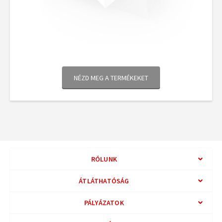
ÁTLÁTHATÓSÁG
PÁLYÁZATOK
Kávédesszert
HOGYAN SEGÍTHETSZ?
KAMPÁNYAINK
© 2026 Magyar Vöröskereszt - Minden jog fenntartva!
Impresszum
Jogi nyilatkozat