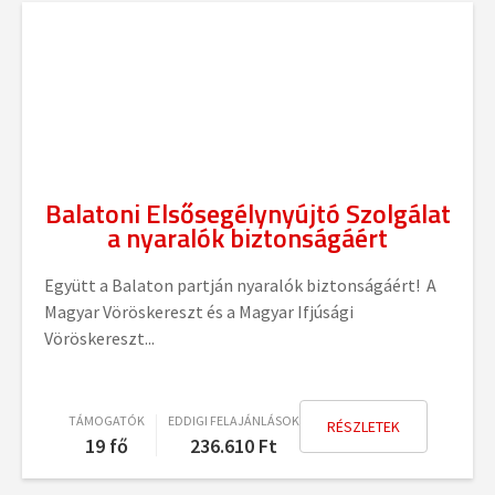
Balatoni Elsősegélynyújtó Szolgálat
a nyaralók biztonságáért
Együtt a Balaton partján nyaralók biztonságáért! A
Magyar Vöröskereszt és a Magyar Ifjúsági
Vöröskereszt...
TÁMOGATÓK
EDDIGI FELAJÁNLÁSOK
RÉSZLETEK
19 fő
236.610
Ft