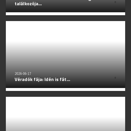
találkozója...
0
2026-06-17
Véradók fája: Idén is fát...
0