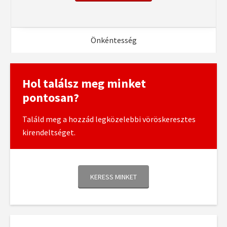
Önkéntesség
Hol találsz meg minket
pontosan?
Találd meg a hozzád legközelebbi vöröskeresztes
kirendeltséget.
KERESS MINKET