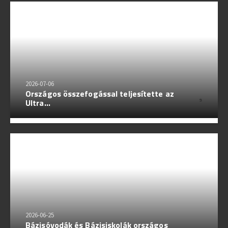
2026-07-06
Országos összefogással teljesítette az
Ultra...
9
2026-06-25
Bázisóvodák és Bázisiskolák országos