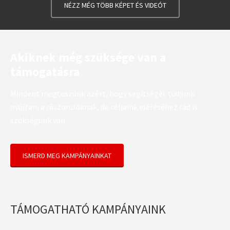
NÉZZ MÉG TÖBB KÉPET ÉS VIDEÓT
Akiknek még szüksége van a
támogatásra
Mindent megteszünk azért, hogy segítséget tudjunk
nyújtani a rászorulóknak, de céljaink eléréséhez rád is
szükségünk van.
ISMERD MEG KAMPÁNYAINKAT
TÁMOGATHATÓ KAMPÁNYAINK