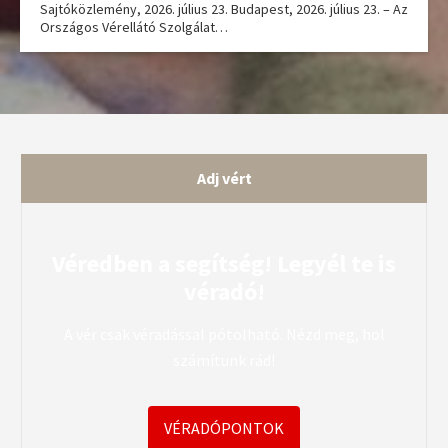
Sajtóközlemény, 2026. július 23. Budapest, 2026. július 23. – Az
Országos Vérellátó Szolgálat…
Adj vért
Véredben a segítség! Legyél te is
véradó!
A vér csak véradással pótolható. Nézd meg, hol
számítunk rád!
VÉRADÓPONTOK