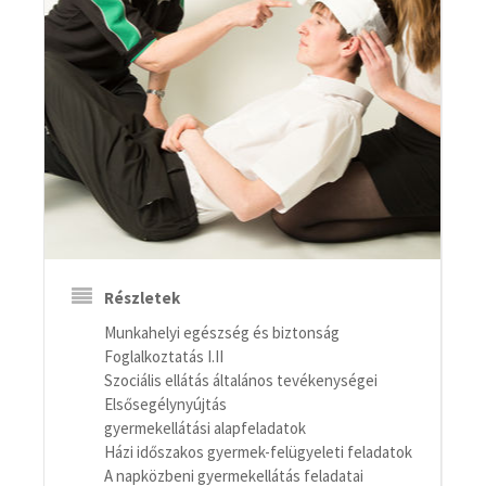
Részletek
Munkahelyi egészség és biztonság
Foglalkoztatás I.II
Szociális ellátás általános tevékenységei
Elsősegélynyújtás
gyermekellátási alapfeladatok
Házi időszakos gyermek-felügyeleti feladatok
A napközbeni gyermekellátás feladatai