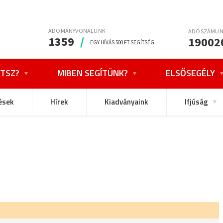
ADOMÁNYVONALUNK
ADÓSZÁMU
1359
/
19002
EGY HÍVÁS 500 FT SEGÍTSÉG
TSZ?
MIBEN SEGÍTÜNK?
ELSŐSEGÉLY
ések
Hírek
Kiadványaink
Ifjúság