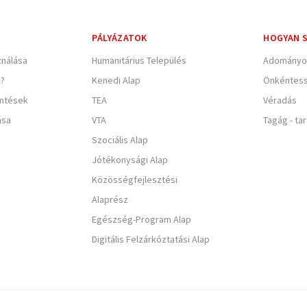
PÁLYÁZATOK
HOGYAN S
nálása
Humanitárius Település
Adományo
e?
Kenedi Alap
Önkéntes
entések
TEA
Véradás
ása
VTA
Tagág - ta
Szociális Alap
Jótékonysági Alap
Közösségfejlesztési
Alaprész
Egészség-Program Alap
Digitális Felzárkóztatási Alap