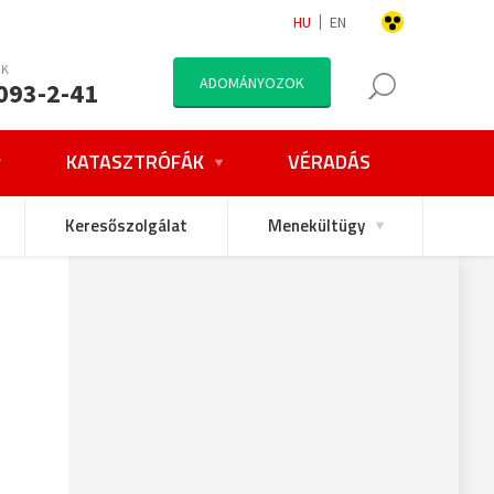
HU
EN
NK
ADOMÁNYOZOK
093-2-41
KATASZTRÓFÁK
VÉRADÁS
Keresőszolgálat
Menekültügy