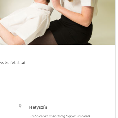
vezési feladatai
Helyszín
Szabolcs-Szatmár-Bereg Megyei Szervezet