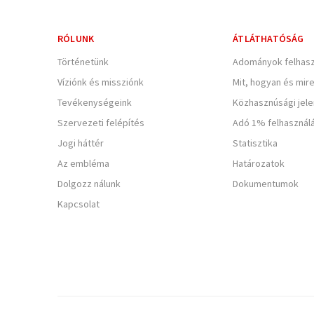
RÓLUNK
ÁTLÁTHATÓSÁG
Történetünk
Adományok felhasz
Víziónk és missziónk
Mit, hogyan és mir
Tevékenységeink
Közhasznúsági jel
Szervezeti felépítés
Adó 1% felhasznál
Jogi háttér
Statisztika
Az embléma
Határozatok
Dolgozz nálunk
Dokumentumok
Kapcsolat