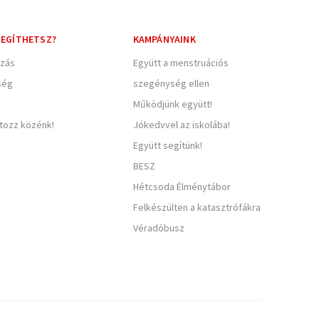
EGÍTHETSZ?
KAMPÁNYAINK
zás
Együtt a menstruációs
ség
szegénység ellen
Működjünk együtt!
rtozz közénk!
Jókedvvel az iskolába!
Együtt segítünk!
BESZ
Hétcsoda Élménytábor
Felkészülten a katasztrófákra
Véradóbusz