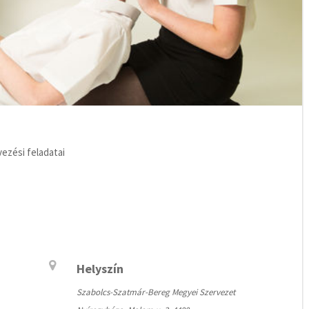
vezési feladatai
Helyszín
Szabolcs-Szatmár-Bereg Megyei Szervezet