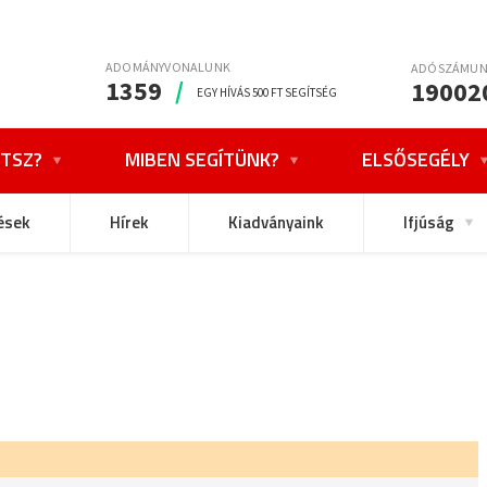
ADOMÁNYVONALUNK
ADÓSZÁMU
1359
/
19002
EGY HÍVÁS 500 FT SEGÍTSÉG
TSZ?
MIBEN SEGÍTÜNK?
ELSŐSEGÉLY
ések
Hírek
Kiadványaink
Ifjúság