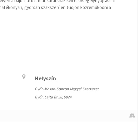
elyen a bajba jutott munkatársnak kell elsősegélynyújtással
ő hatékonyan, gyorsan szakszerűen tudjon közreműködni a
Helyszín
Győr-Moson-Sopron Megyei Szervezet
Győr, Lajta út 38, 9024