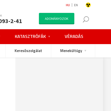
HU
EN
NK
ADOMÁNYOZOK
093-2-41
KATASZTRÓFÁK
VÉRADÁS
Keresőszolgálat
Menekültügy