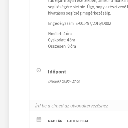
tud eljárni olyan esetekben, amikor a munkah
segítéségére sietnie. Úgy, hogy a résztvev
hivatásos segítség megérkezéséig.
Engedélyszám: E-001497/2016/D002
Elmélet: 4 óra
Gyakorlat: 4 óra
Összesen: 8 óra
Időpont
(Péntek) 09:00 - 17:00
NAPTÁR
GOOGLECAL