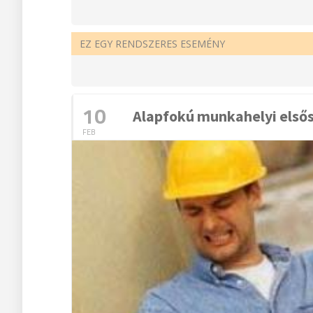
EZ EGY RENDSZERES ESEMÉNY
10
Alapfokú munkahelyi első
FEB