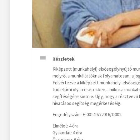
Részletek
Kiképzett (munkahelyi) elsősegélynyújtó mun
melyről a munkáltatóknak folyamatosan, a jo
Felvértezve a kiképzett munkahelyi elsősegé
tud eljárni olyan esetekben, amikor a munkah
segítéségére sietnie. Úgy, hogy a résztvev
hivatásos segítség megérkezéséig.
Engedélyszám: E-001497/2016/D002
Elmélet: 4 óra
Gyakorlat: 4 óra
Összesen: 8 óra