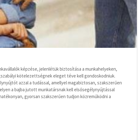
kavállalók képzése, jelenlétük biztosítása a munkahelyeken,
gszabályi kötelezettségnek eleget téve kell gondoskodniuk.
lynyújtót azzal a tudással, amellyel magabiztosan, szakszerűen
elyen a bajba jutott munkatársnak kell elsősegélynyújtással
ő hatékonyan, gyorsan szakszerűen tudjon közreműködni a