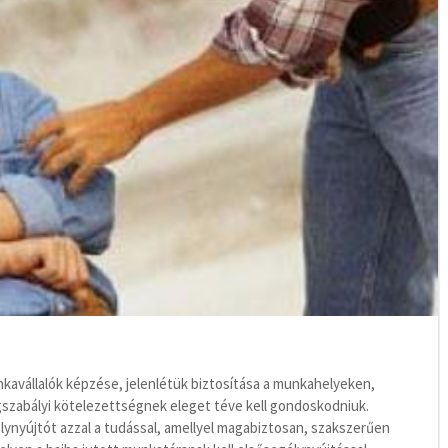
kavállalók képzése, jelenlétük biztosítása a munkahelyeken,
gszabályi kötelezettségnek eleget téve kell gondoskodniuk.
lynyújtót azzal a tudással, amellyel magabiztosan, szakszerűen