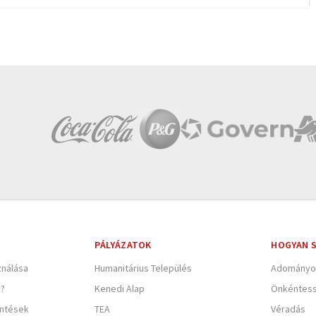
PÁLYÁZATOK
HOGYAN S
nálása
Humanitárius Település
Adományo
e?
Kenedi Alap
Önkéntes
entések
TEA
Véradás