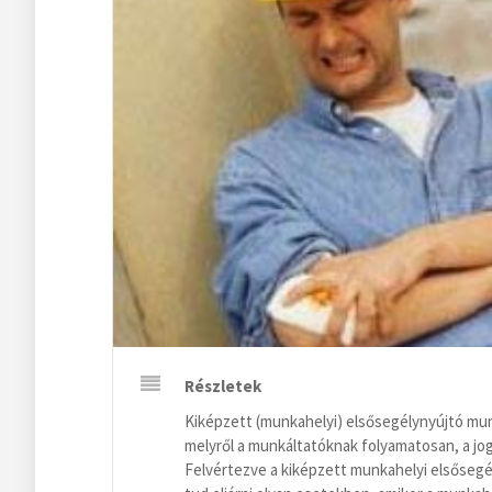
Részletek
Kiképzett (munkahelyi) elsősegélynyújtó mun
melyről a munkáltatóknak folyamatosan, a jo
Felvértezve a kiképzett munkahelyi elsősegé