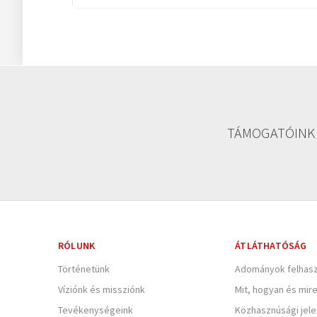
TÁMOGATÓINK
RÓLUNK
ÁTLÁTHATÓSÁG
Történetünk
Adományok felhasz
Víziónk és missziónk
Mit, hogyan és mir
Tevékenységeink
Közhasznúsági jel