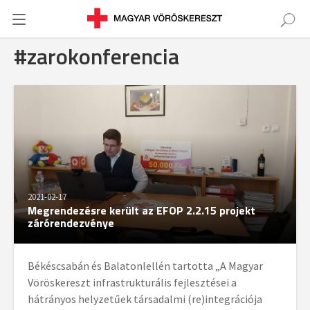
#zarokonferencia
2021-02-17
Megrendezésre került az EFOP 2.2.15 projekt
zárórendezvénye
Békéscsabán és Balatonlellén tartotta „A Magyar
Vöröskereszt infrastrukturális fejlesztései a
hátrányos helyzetűek társadalmi (re)integrációja