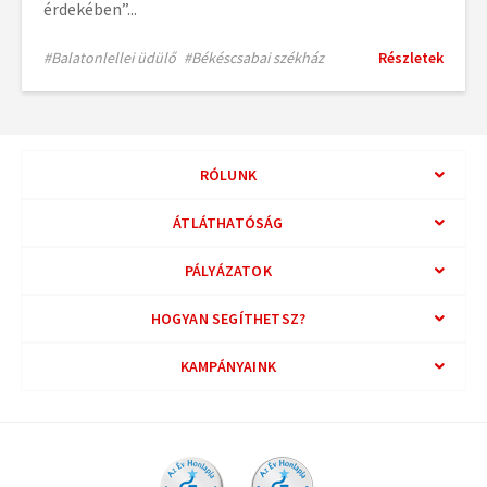
érdekében”...
#Balatonlellei üdülő
#Békéscsabai székház
Részletek
RÓLUNK
ÁTLÁTHATÓSÁG
PÁLYÁZATOK
HOGYAN SEGÍTHETSZ?
KAMPÁNYAINK