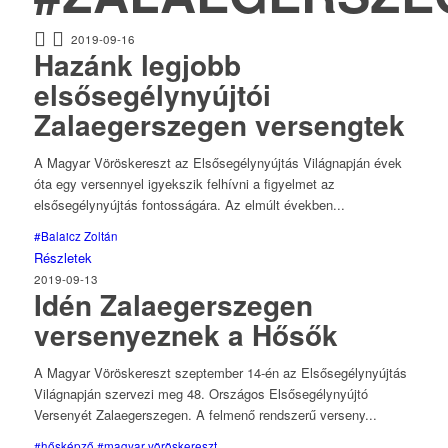
2019-09-16
Hazánk legjobb
elsősegélynyújtói
Zalaegerszegen versengtek
A Magyar Vöröskereszt az Elsősegélynyújtás Világnapján évek
óta egy versennyel igyekszik felhívni a figyelmet az
elsősegélynyújtás fontosságára. Az elmúlt években...
#Balaicz Zoltán
Részletek
2019-09-13
Idén Zalaegerszegen
versenyeznek a Hősők
A Magyar Vöröskereszt szeptember 14-én az Elsősegélynyújtás
Világnapján szervezi meg 48. Országos Elsősegélynyújtó
Versenyét Zalaegerszegen. A felmenő rendszerű verseny...
#hősképző
#magyar vöröskereszt