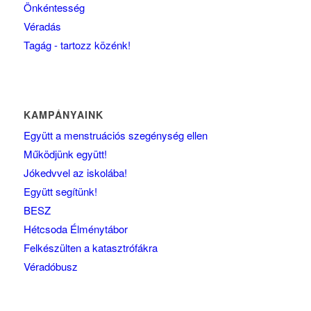
Önkéntesség
Véradás
Tagág - tartozz közénk!
KAMPÁNYAINK
Együtt a menstruációs szegénység ellen
Működjünk együtt!
Jókedvvel az iskolába!
Együtt segítünk!
BESZ
Hétcsoda Élménytábor
Felkészülten a katasztrófákra
Véradóbusz