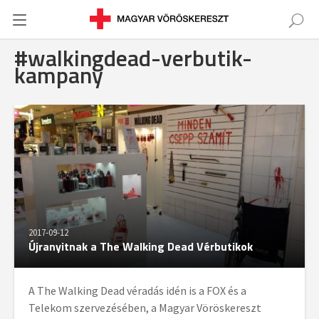
#walkingdead-verbutik-
kampany
2017-09-12
Újranyitnak a The Walking Dead Vérbutikok
A The Walking Dead véradás idén is a FOX és a
Telekom szervezésében, a Magyar Vöröskereszt