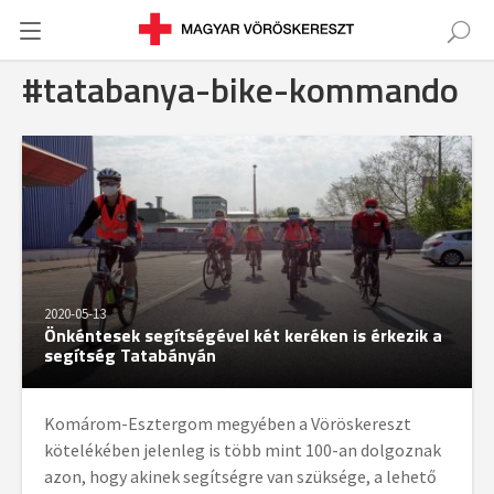
#tatabanya-bike-kommando
2020-05-13
Önkéntesek segítségével két keréken is érkezik a
segítség Tatabányán
Komárom-Esztergom megyében a Vöröskereszt
kötelékében jelenleg is több mint 100-an dolgoznak
azon, hogy akinek segítségre van szüksége, a lehető