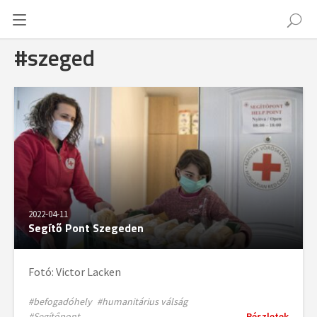
#szeged
2022-04-11
Segítő Pont Szegeden
Fotó: Victor Lacken
#befogadóhely
#humanitárius válság
#Segítőpont
Részletek