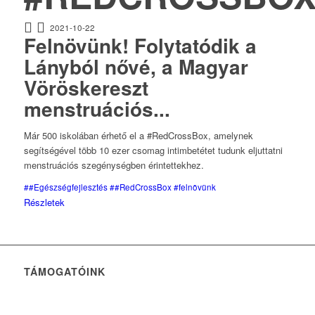
2021-10-22
Felnövünk! Folytatódik a
Lányból nővé, a Magyar
Vöröskereszt
menstruációs...
Már 500 iskolában érhető el a #RedCrossBox, amelynek
segítségével több 10 ezer csomag intimbetétet tudunk eljuttatni
menstruációs szegénységben érintettekhez.
##Egészségfejlesztés
##RedCrossBox
#felnövünk
Részletek
TÁMOGATÓINK