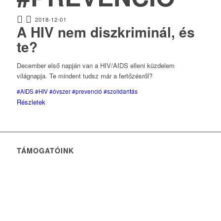
2018-12-01
A HIV nem diszkriminál, és
te?
December első napján van a HIV/AIDS elleni küzdelem
világnapja. Te mindent tudsz már a fertőzésről?
#AIDS
#HIV
#óvszer
#prevenció
#szolidaritás
Részletek
TÁMOGATÓINK