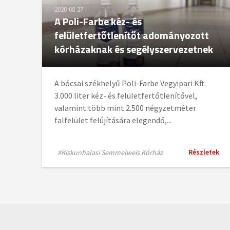
2020-08-27
A Poli-Farbe kéz- és
felületfertőtlenítőt adományozott
kórházaknak és segélyszervezetnek
A bócsai székhelyű Poli-Farbe Vegyipari Kft.
3.000 liter kéz- és felületfertőtlenítővel,
valamint több mint 2.500 négyzetméter
falfelület felújítására elegendő,...
Részletek
#Kiskunhalasi Semmelweis Kórház