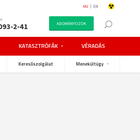
HU
EN
NK
ADOMÁNYOZOK
093-2-41
KATASZTRÓFÁK
VÉRADÁS
Keresőszolgálat
Menekültügy