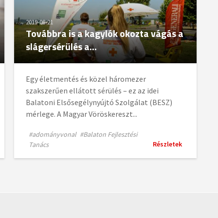
2019-08-21
Továbbra is a kagylók okozta vágás a
slágersérülés a...
Egy életmentés és közel háromezer
szakszerűen ellátott sérülés – ez az idei
Balatoni Elsősegélynyújtó Szolgálat (BESZ)
mérlege. A Magyar Vöröskereszt...
#adományvonal
#Balaton Fejlesztési
Részletek
Tanács