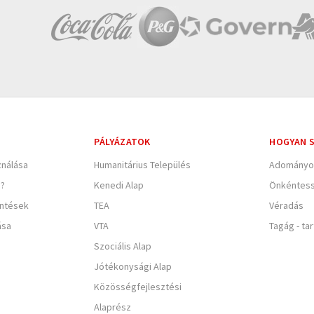
PÁLYÁZATOK
HOGYAN S
nálása
Humanitárius Település
Adományo
e?
Kenedi Alap
Önkéntes
entések
TEA
Véradás
ása
VTA
Tagág - ta
Szociális Alap
Jótékonysági Alap
Közösségfejlesztési
Alaprész