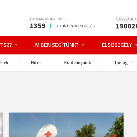
ADOMÁNYVONALUNK
ADÓSZÁMU
1359
/
19002
EGY HÍVÁS 500 FT SEGÍTSÉG
TSZ?
MIBEN SEGÍTÜNK?
ELSŐSEGÉLY
ések
Hírek
Kiadványaink
Ifjúság