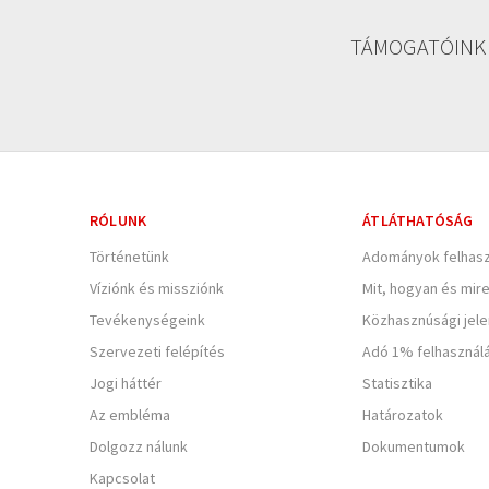
TÁMOGATÓINK
RÓLUNK
ÁTLÁTHATÓSÁG
Történetünk
Adományok felhasz
Víziónk és missziónk
Mit, hogyan és mir
Tevékenységeink
Közhasznúsági jel
Szervezeti felépítés
Adó 1% felhasznál
Jogi háttér
Statisztika
Az embléma
Határozatok
Dolgozz nálunk
Dokumentumok
Kapcsolat