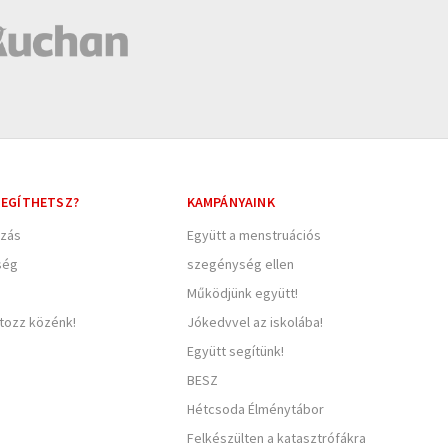
EGÍTHETSZ?
KAMPÁNYAINK
zás
Együtt a menstruációs
ség
szegénység ellen
Működjünk együtt!
rtozz közénk!
Jókedvvel az iskolába!
Együtt segítünk!
BESZ
Hétcsoda Élménytábor
Felkészülten a katasztrófákra