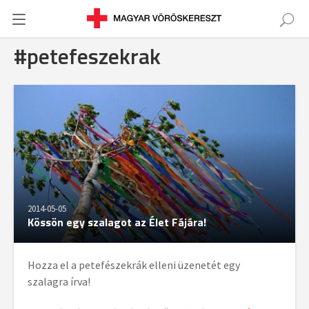
#petefeszekrak
2014-05-05
Kössön egy szalagot az Élet Fájára!
Hozza el a petefészekrák elleni üzenetét egy
szalagra írva!