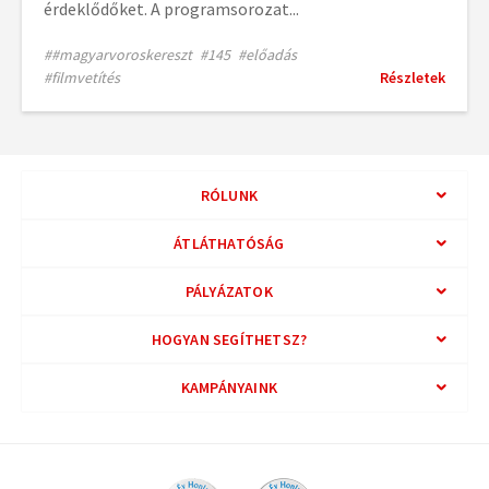
érdeklődőket. A programsorozat...
##magyarvoroskereszt
#145
#előadás
#filmvetítés
Részletek
RÓLUNK
ÁTLÁTHATÓSÁG
PÁLYÁZATOK
HOGYAN SEGÍTHETSZ?
KAMPÁNYAINK