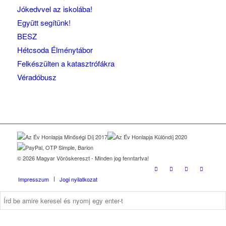
Jókedvvel az iskolába!
Együtt segítünk!
BESZ
Hétcsoda Élménytábor
Felkészülten a katasztrófákra
Véradóbusz
© 2026 Magyar Vöröskereszt - Minden jog fenntartva!
Impresszum
Jogi nyilatkozat