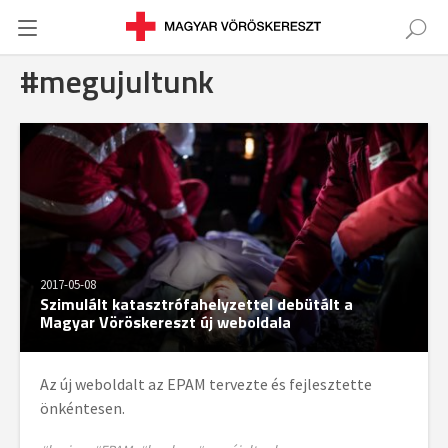
#megujultunk
2017-05-08
Szimulált katasztrófahelyzettel debütált a
Magyar Vöröskereszt új weboldala
Az új weboldalt az EPAM tervezte és fejlesztette
önkéntesen.