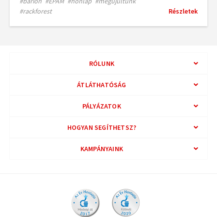
#barion
#EPAM
#honlap
#megújultunk
#rackforest
Részletek
RÓLUNK
ÁTLÁTHATÓSÁG
PÁLYÁZATOK
HOGYAN SEGÍTHETSZ?
KAMPÁNYAINK