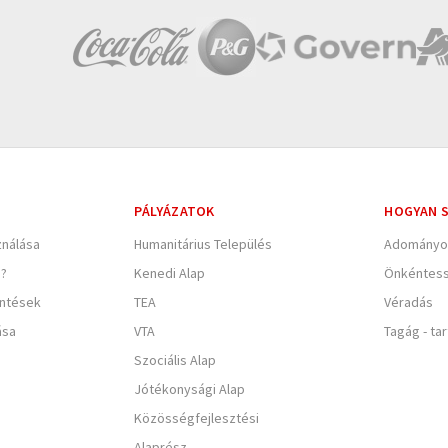
PÁLYÁZATOK
HOGYAN S
nálása
Humanitárius Település
Adományo
e?
Kenedi Alap
Önkéntes
entések
TEA
Véradás
ása
VTA
Tagág - ta
Szociális Alap
Jótékonysági Alap
Közösségfejlesztési
Alaprész