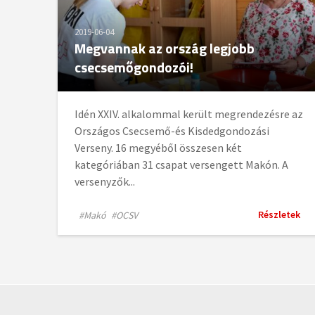
2019-06-04
Megvannak az ország legjobb
csecsemőgondozói!
Idén XXIV. alkalommal került megrendezésre az
Országos Csecsemő-és Kisdedgondozási
Verseny. 16 megyéből összesen két
kategóriában 31 csapat versengett Makón. A
versenyzők...
Részletek
#Makó
#OCSV