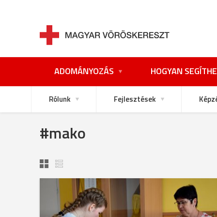
ADOMÁNYOZÁS
HOGYAN SEGÍTHE
Rólunk
Fejlesztések
Képz
#mako