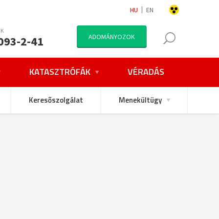
HU
EN
NK
ADOMÁNYOZOK
093-2-41
KATASZTRÓFÁK
VÉRADÁS
Keresőszolgálat
Menekültügy