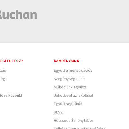
EGÍTHETSZ?
KAMPÁNYAINK
zás
Együtt a menstruációs
ség
szegénység ellen
Működjünk együtt!
rtozz közénk!
Jókedvvel az iskolába!
Együtt segítünk!
BESZ
Hétcsoda Élménytábor
Felkészülten a katasztrófákra