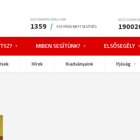
ADOMÁNYVONALUNK
ADÓSZÁMU
1359
/
19002
EGY HÍVÁS 500 FT SEGÍTSÉG
TSZ?
MIBEN SEGÍTÜNK?
ELSŐSEGÉLY
ések
Hírek
Kiadványaink
Ifjúság