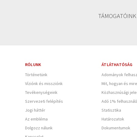
TÁMOGATÓINK
RÓLUNK
ÁTLÁTHATÓSÁG
Történetünk
Adományok felhasz
Víziónk és missziónk
Mit, hogyan és mir
Tevékenységeink
Közhasznúsági jel
Szervezeti felépítés
Adó 1% felhasznál
Jogi háttér
Statisztika
Az embléma
Határozatok
Dolgozz nálunk
Dokumentumok
Kapcsolat