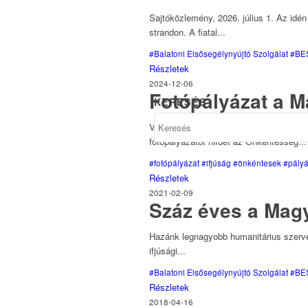
Sajtóközlemény, 2026. július 1. Az idé
strandon. A fiatal...
#Balatoni Elsősegélynyújtó Szolgálat
#BE
Részletek
2024-12-06
Fotópályázat a M
KERESÉS
VÁLTOZÁS – A BEKÜLDÉSI HATÁRIDŐT
fotópályázatot hirdet az Önkéntesség...
#fotópályázat
#ifjúság
#önkéntesek
#pályá
Részletek
2021-02-09
Száz éves a Magy
Hazánk legnagyobb humanitárius szervez
ifjúsági...
#Balatoni Elsősegélynyújtó Szolgálat
#BE
Részletek
2018-04-16