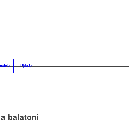
yaink
Ifjúság
a balatoni