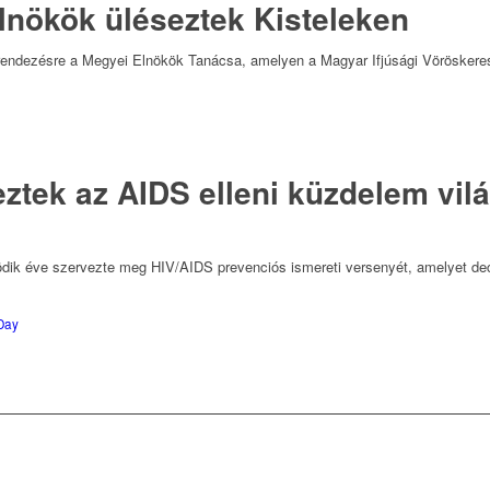
elnökök üléseztek Kisteleken
grendezésre a Megyei Elnökök Tanácsa, amelyen a Magyar Ifjúsági Vöröskere
tek az AIDS elleni küzdelem vil
tödik éve szervezte meg HIV/AIDS prevenciós ismereti versenyét, amelyet de
Day