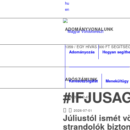
hu
en
ADOMÁNYVONALUNK
1359
/
EGY HÍVÁS 500 FT SEGÍTSÉ
Adományozás
Hogyan segíthe
————————————————
ADÓSZÁMUNK
Keresőszolgálat
Menekültügy
#IFJUSA
19002093-2-41
2026-07-01
Júliustól ismét v
strandolók bizto