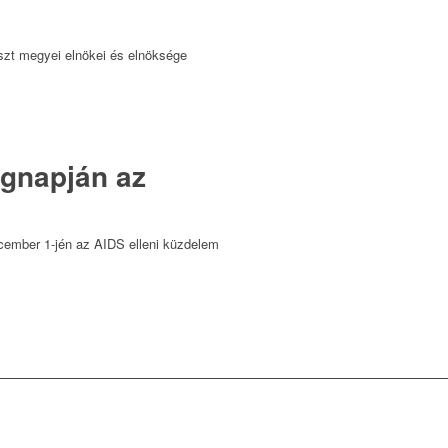
szt megyei elnökei és elnöksége
ágnapján az
cember 1-jén az AIDS elleni küzdelem