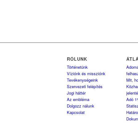
RÓLUNK
ÁTL
Történetünk
Adom
Víziónk és missziónk
felhas
Tevékenységeink
Mit, h
Szervezeti felépítés
Közha
Jogi háttér
jelent
Az embléma
Adó 1
Dolgozz nálunk
Statis
Kapcsolat
Határ
Dokum