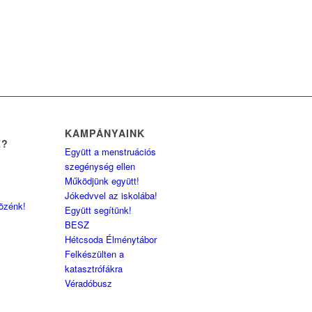
KAMPÁNYAINK
Z?
Együtt a menstruációs
szegénység ellen
Működjünk együtt!
Jókedvvel az iskolába!
közénk!
Együtt segítünk!
BESZ
Hétcsoda Élménytábor
Felkészülten a
katasztrófákra
Véradóbusz