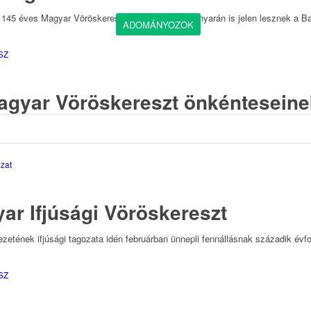
n 145 éves Magyar Vöröskereszt önkéntesei 2026 nyarán is jelen lesznek a Ba
ADOMÁNYOZOK
SZ
agyar Vöröskereszt önkénteseine
 2025. JANUÁR 22-IG MEGHOSSZABBÍTOTTUK! Kedves Önkéntesek! A Ma
zat
ar Ifjúsági Vöröskereszt
etének ifjúsági tagozata idén februárban ünnepli fennállásnak századik évfo
SZ