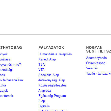
ÁTHATÓSÁG
PÁLYÁZATOK
HOGYAN
SEGÍTHETS
ányok
Humanitárius Település
Adományozás
ználása
Kenedi Alap
Önkéntesség
ogyan és mire?
TEA
Véradás
sznúsági
VTA
Tagág - tartozz 
ések
Szociális Alap
% felhasználása
Jótékonysági Alap
ztika
Közösségfejlesztési
ozatok
Alaprész
entumok
Egészség-Program
Alap
Digitális