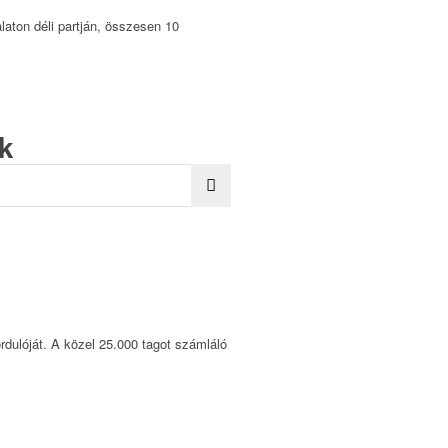
laton déli partján, összesen 10
k
gyar Vöröskereszt izgalmas
rdulóját. A közel 25.000 tagot számláló