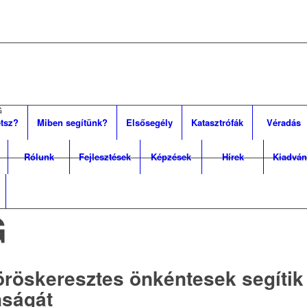
G
tsz?
Miben segítünk?
Elsősegély
Katasztrófák
Véradás
Rólunk
Fejlesztések
Képzések
Hírek
Kiadván
G
öröskeresztes önkéntesek segítik 
nságát