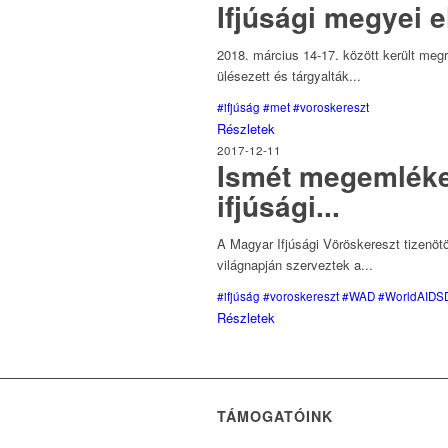
Ifjúsági megyei 
2018. március 14-17. között került me
ülésezett és tárgyalták...
#ifjúság
#met
#voroskereszt
Részletek
2017-12-11
Ismét megemlékez
ifjúsági...
A Magyar Ifjúsági Vöröskereszt tizenö
világnapján szerveztek a...
#ifjúság
#voroskereszt
#WAD
#WorldAIDS
Részletek
TÁMOGATÓINK