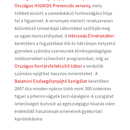
Országos HIV/AIDS Prevenciós verseny,
mely
többek között a szexedukáció fontosságára hívja
fel a figyelmet. A versenyek mellett rendszeresen
különböző tematikájú táborokkal szólítják meg
az egyes korosztályokat. A
Hétcsoda Élménytábor
keretében a fogyatékkal élő és hátrányos helyzetű
gyerekek számára szerveznek élménypedagógiai
módszerekkel színesített programokat, míg az
Országos Kortársfelkészítő tábor
a serdülők
számára nyújthat hasznos ismereteket. A
Balatoni Elsősegélynyújtó Szolgálat
keretében
2007 óta minden nyáron több mint 300 önkéntes
figyel a pihenni vágyók testi épségére. A szolgálat
lehetőséget biztosít az egészségügyi hívatás iránt
érdeklődő fiataloknak ismereteik gyakorlati
kipróbálására.