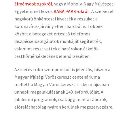
élménydobozokról
, vagy a Moholy-Nagy Művészeti
Egyetemmel közös
BABA PAKK-okról
. A szervezet
nagykorú önkéntesei kivették a részüket a
koronavírus-járvány elleni harcból is. Többek
között a betegeket értesítő telefonos
diszpécserszolgálatok munkáját segítették,
valamint részt vettek a határokon átkelők
testhőmérsékletének ellenőrzésében.
Az idei év több szempontból is jelentős, hiszen a
Magyar Ifjúsági Vöröskereszt centenáriuma
mellett a Magyar Vöröskereszt is idén májusban
ünnepli megalakulásának 140. évfordulóját. A
jubileumi programok, csak úgy, mint a táborok,
előreláthatólag nyáron kerülnek megszervezésre.