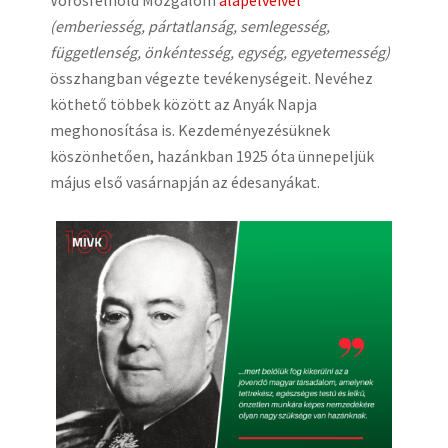
Vörösfélhold Mozgalom
alapelveivel
(emberiesség, pártatlanság, semlegesség,
függetlenség, önkéntesség, egység, egyetemesség)
összhangban végezte tevékenységeit. Nevéhez
köthető többek között az Anyák Napja
meghonosítása is. Kezdeményezésüknek
köszönhetően, hazánkban 1925 óta ünnepeljük
május első vasárnapján az édesanyákat.