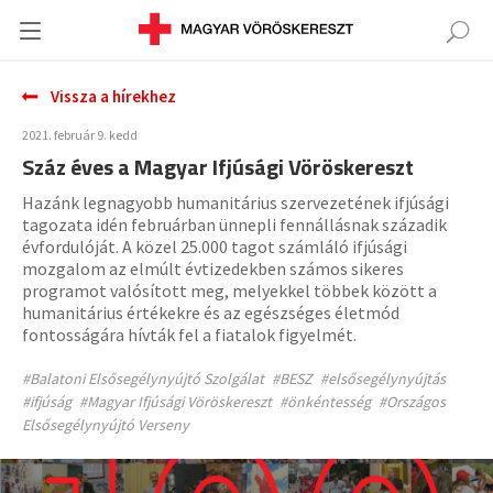
Vissza a hírekhez
2021. február 9. kedd
Száz éves a Magyar Ifjúsági Vöröskereszt
Hazánk legnagyobb humanitárius szervezetének ifjúsági
tagozata idén februárban ünnepli fennállásnak századik
évfordulóját. A közel 25.000 tagot számláló ifjúsági
mozgalom az elmúlt évtizedekben számos sikeres
programot valósított meg, melyekkel többek között a
humanitárius értékekre és az egészséges életmód
fontosságára hívták fel a fiatalok figyelmét.
#Balatoni Elsősegélynyújtó Szolgálat
#BESZ
#elsősegélynyújtás
#ifjúság
#Magyar Ifjúsági Vöröskereszt
#önkéntesség
#Országos
Elsősegélynyújtó Verseny