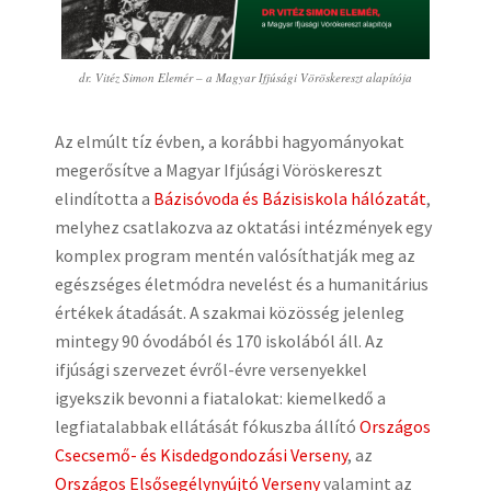
dr. Vitéz Simon Elemér – a Magyar Ifjúsági Vöröskereszt alapítója
Az elmúlt tíz évben, a korábbi hagyományokat
megerősítve a Magyar Ifjúsági Vöröskereszt
elindította a
Bázisóvoda és Bázisiskola hálózatát
,
melyhez csatlakozva az oktatási intézmények egy
komplex program mentén valósíthatják meg az
egészséges életmódra nevelést és a humanitárius
értékek átadását. A szakmai közösség jelenleg
mintegy 90 óvodából és 170 iskolából áll. Az
ifjúsági szervezet évről-évre versenyekkel
igyekszik bevonni a fiatalokat: kiemelkedő a
legfiatalabbak ellátását fókuszba állító
Országos
Csecsemő- és Kisdedgondozási Verseny
, az
Országos Elsősegélynyújtó Verseny
valamint az