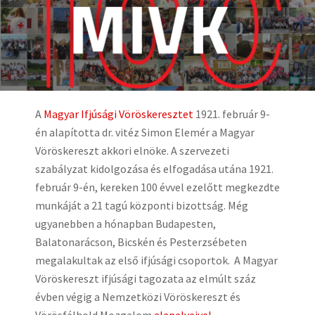
A
Magyar Ifjúsági Vöröskeresztet
1921. február 9-
én alapította dr. vitéz Simon Elemér a Magyar
Vöröskereszt akkori elnöke. A szervezeti
szabályzat kidolgozása és elfogadása utána 1921.
február 9-én, kereken 100 évvel ezelőtt megkezdte
munkáját a 21 tagú központi bizottság. Még
ugyanebben a hónapban Budapesten,
Balatonarácson, Bicskén és Pesterzsébeten
megalakultak az első ifjúsági csoportok. A Magyar
Vöröskereszt ifjúsági tagozata az elmúlt száz
évben végig a Nemzetközi Vöröskereszt és