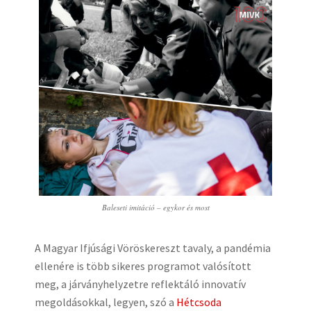
Baleseti imitáció – egykor és most
A Magyar Ifjúsági Vöröskereszt tavaly, a pandémia
ellenére is több sikeres programot valósított
meg, a járványhelyzetre reflektáló innovatív
megoldásokkal, legyen, szó a
Hétcsoda