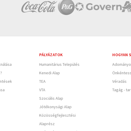
PÁLYÁZATOK
HOGYAN S
nálása
Humanitárius Település
Adományo
e?
Kenedi Alap
Önkéntes
entések
TEA
Véradás
ása
VTA
Tagág - ta
Szociális Alap
Jótékonysági Alap
Közösségfejlesztési
Alaprész