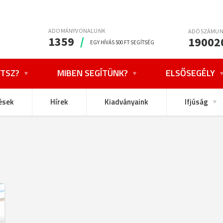
ADOMÁNYVONALUNK
ADÓSZÁMU
1359
/
19002
EGY HÍVÁS 500 FT SEGÍTSÉG
TSZ?
MIBEN SEGÍTÜNK?
ELSŐSEGÉLY
ések
Hírek
Kiadványaink
Ifjúság