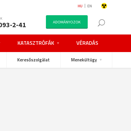
HU
EN
NK
ADOMÁNYOZOK
093-2-41
KATASZTRÓFÁK
VÉRADÁS
Keresőszolgálat
Menekültügy