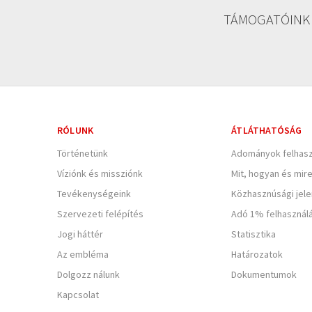
TÁMOGATÓINK
RÓLUNK
ÁTLÁTHATÓSÁG
Történetünk
Adományok felhasz
Víziónk és missziónk
Mit, hogyan és mir
Tevékenységeink
Közhasznúsági jel
Szervezeti felépítés
Adó 1% felhasznál
Jogi háttér
Statisztika
Az embléma
Határozatok
Dolgozz nálunk
Dokumentumok
Kapcsolat