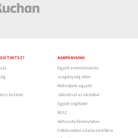
EGÍTHETSZ?
KAMPÁNYAINK
zás
Együtt a menstruációs
ség
szegénység ellen
Működjünk együtt!
rtozz közénk!
Jókedvvel az iskolába!
Együtt segítünk!
BESZ
Hétcsoda Élménytábor
Felkészülten a katasztrófákra