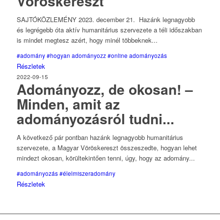
Vöröskereszt
SAJTÓKÖZLEMÉNY 2023. december 21. Hazánk legnagyobb
és legrégebb óta aktív humanitárius szervezete a téli időszakban
is mindet megtesz azért, hogy minél többeknek...
#adomány
#hogyan adományozz
#online adományozás
Részletek
2022-09-15
Adományozz, de okosan! –
Minden, amit az
adományozásról tudni...
A következő pár pontban hazánk legnagyobb humanitárius
szervezete, a Magyar Vöröskereszt összeszedte, hogyan lehet
mindezt okosan, körültekintően tenni, úgy, hogy az adomány...
#adományozás
#élelmiszeradomány
Részletek