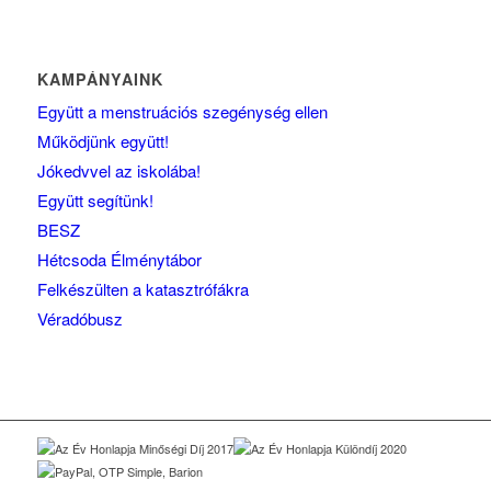
KAMPÁNYAINK
Együtt a menstruációs szegénység ellen
Működjünk együtt!
Jókedvvel az iskolába!
Együtt segítünk!
BESZ
Hétcsoda Élménytábor
Felkészülten a katasztrófákra
Véradóbusz