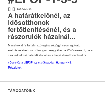
2020-04-30
A határátkelőnél, az
idősotthonok
fertőtlenítésénél, és a
rászorulók házainál...
Maszkokat is tartalmazó egészségügyi csomagokat,
élelmiszereket oszt Csongrád megyében a Vöröskereszt, de a
csanádpalotai határátkelőnél és a helyi idősotthonoknál is...
#Coca-Cola
#EFOP 1.3.5.
#Givaudan Hungary Kft.
Részletek
TÁMOGATÓINK