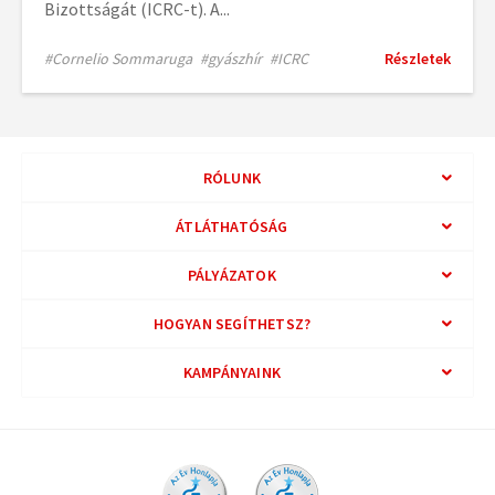
Bizottságát (ICRC-t). A...
#Cornelio Sommaruga
#gyászhír
#ICRC
Részletek
RÓLUNK
ÁTLÁTHATÓSÁG
PÁLYÁZATOK
HOGYAN SEGÍTHETSZ?
KAMPÁNYAINK