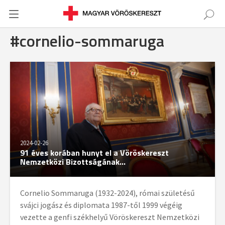
#cornelio-sommaruga
2024-02-26
91 éves korában hunyt el a Vöröskereszt
Nemzetközi Bizottságának...
Cornelio Sommaruga (1932-2024), római születésű
svájci jogász és diplomata 1987-től 1999 végéig
vezette a genfi székhelyű Vöröskereszt Nemzetközi