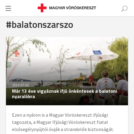
#balatonszarszo
2019-07-02
Már 13 éve vigyáznak ifjú önkéntesek a balatoni
nyaralókra
Ezen a nyáron is a Magyar Vöröskereszt ifjúsági
tagozata, a Magyar Ifjúsági Vöröskereszt fiatal
elsősegélynyújtói óvják a strandolók biztonságát.