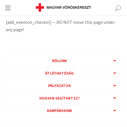
[add_eventon_checkin] — DO NOT move this page under
any page!
RÓLUNK
ÁTLÁTHATÓSÁG
PÁLYÁZATOK
HOGYAN SEGÍTHETSZ?
KAMPÁNYAINK