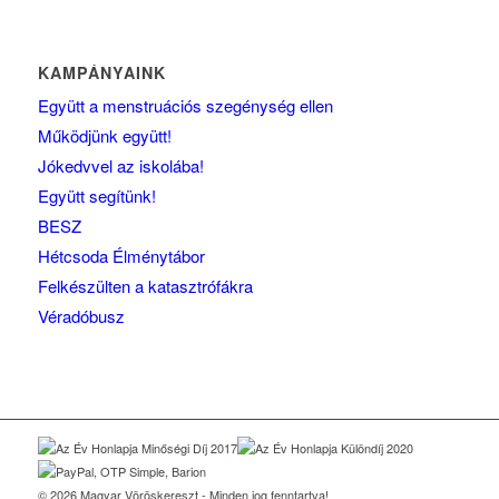
KAMPÁNYAINK
Együtt a menstruációs szegénység ellen
Működjünk együtt!
Jókedvvel az iskolába!
Együtt segítünk!
BESZ
Hétcsoda Élménytábor
Felkészülten a katasztrófákra
Véradóbusz
© 2026 Magyar Vöröskereszt - Minden jog fenntartva!