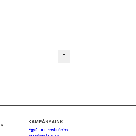
KAMPÁNYAINK
Z?
Együtt a menstruációs
szegénység ellen