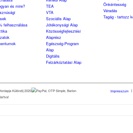
Önkéntesség
ogyan és mire?
TEA
Véradás
sznúsági
VTA
Tagág - tartozz 
ések
Szociális Alap
% felhasználása
Jótékonysági Alap
ztika
Közösségfejlesztési
ozatok
Alaprész
entumok
Egészség-Program
Alap
Digitális
Felzárkóztatási Alap
Impresszum
artva!