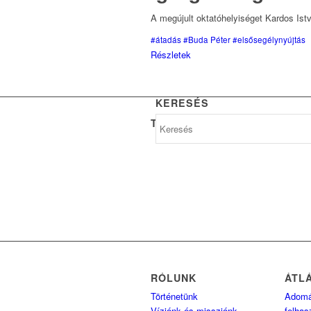
A megújult oktatóhelyiséget Kardos Ist
#átadás
#Buda Péter
#elsősegélynyújtás
Részletek
KERESÉS
TÁMOGATÓINK
RÓLUNK
ÁTL
Történetünk
Adom
Víziónk és missziónk
felhas