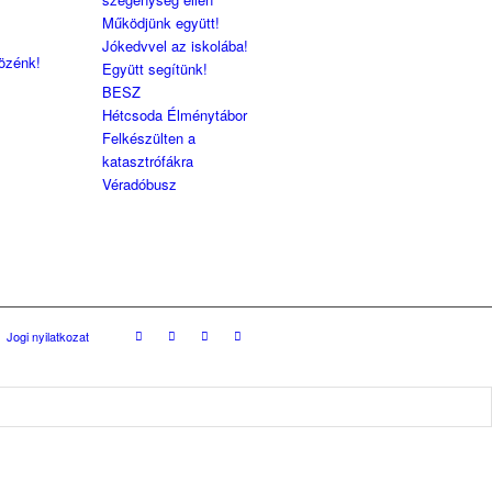
Működjünk együtt!
Jókedvvel az iskolába!
közénk!
Együtt segítünk!
BESZ
Hétcsoda Élménytábor
Felkészülten a
katasztrófákra
Véradóbusz
Jogi nyilatkozat