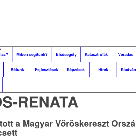
G
tsz?
Miben segítünk?
Elsősegély
Katasztrófák
Véradás
Rólunk
Fejlesztések
Képzések
Hírek
Kiadván
S-RENATA
tott a Magyar Vöröskereszt Orsz
sett