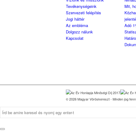
Tevékenységeink
Mit, h
Szervezeti felépítés
Közha
Jogi háttér
jelent
Az embléma
Adó 1
Dolgozz nálunk
Statis
Kapcsolat
Határ
Dokum
© 2026 Magyar Vöröskereszt - Minden jog fennt