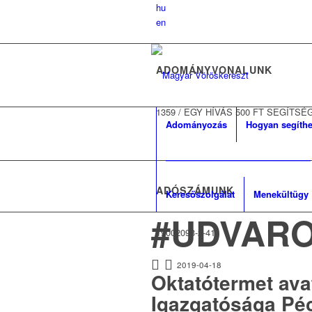
hu
en
ADOMÁNYVONALUNK
1359
/
EGY HÍVÁS 500 FT SEGÍTSÉ
Adományozás
Hogyan segíthe
————————————————
ADÓSZÁMUNK
Keresőszolgálat
Menekültügy
#UDVARO
19002093-2-41
2019-04-18
Oktatótermet ava
Igazgatósága Péc