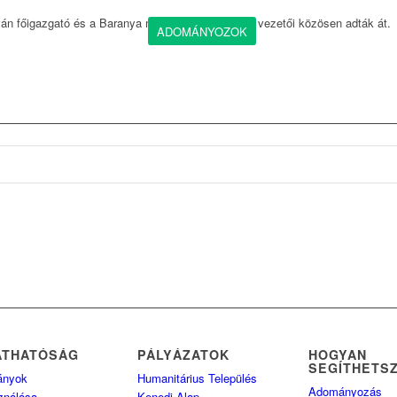
ván főigazgató és a Baranya megyei Vöröskereszt vezetői közösen adták át.
ADOMÁNYOZOK
ÁTHATÓSÁG
PÁLYÁZATOK
HOGYAN
SEGÍTHETS
ányok
Humanitárius Település
Adományozás
ználása
Kenedi Alap