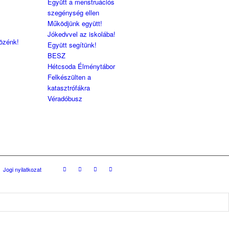
Együtt a menstruációs
szegénység ellen
Működjünk együtt!
Jókedvvel az iskolába!
közénk!
Együtt segítünk!
BESZ
Hétcsoda Élménytábor
Felkészülten a
katasztrófákra
Véradóbusz
Jogi nyilatkozat