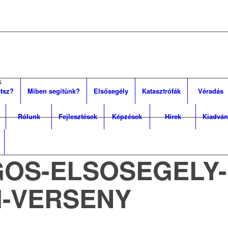
G
tsz?
Miben segítünk?
Elsősegély
Katasztrófák
Véradás
Rólunk
Fejlesztések
Képzések
Hírek
Kiadván
OS-ELSOSEGELY-
I-VERSENY