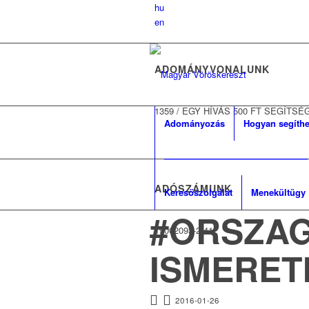
hu
en
ADOMÁNYVONALUNK
1359
/
EGY HÍVÁS 500 FT SEGÍTSÉ
Adományozás
Hogyan segíthe
————————————————
ADÓSZÁMUNK
Keresőszolgálat
Menekültügy
#ORSZAG
19002093-2-41
ISMERET
2016-01-26