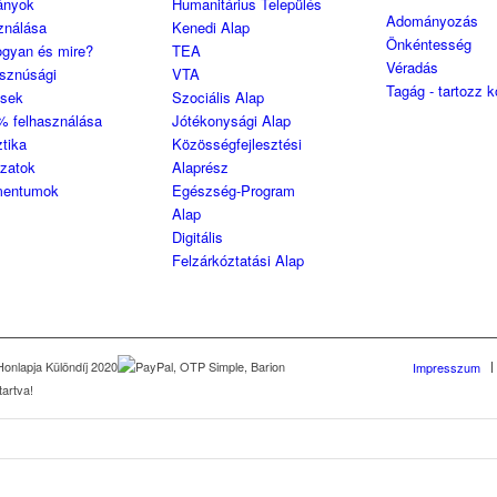
ányok
Humanitárius Település
Adományozás
ználása
Kenedi Alap
Önkéntesség
ogyan és mire?
TEA
Véradás
sznúsági
VTA
Tagág - tartozz 
ések
Szociális Alap
% felhasználása
Jótékonysági Alap
ztika
Közösségfejlesztési
ozatok
Alaprész
entumok
Egészség-Program
Alap
Digitális
Felzárkóztatási Alap
Impresszum
artva!