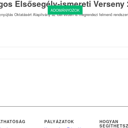
gos Elsősegély-ismereti Verseny
ADOMÁNYOZOK
nyújtás Oktatásért Alapítvány az idei évben is megrendezi felmenő rendszer
ÁTHATÓSÁG
PÁLYÁZATOK
HOGYAN
SEGÍTHETS