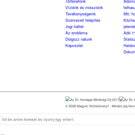
Történetünk
Adom
Víziónk és missziónk
felhas
Tevékenységeink
Mit, h
Szervezeti felépítés
Közha
Jogi háttér
jelent
Az embléma
Adó 1
Dolgozz nálunk
Statis
Kapcsolat
Határ
Dokum
© 2026 Magyar Vöröskereszt - Minden jog fennt