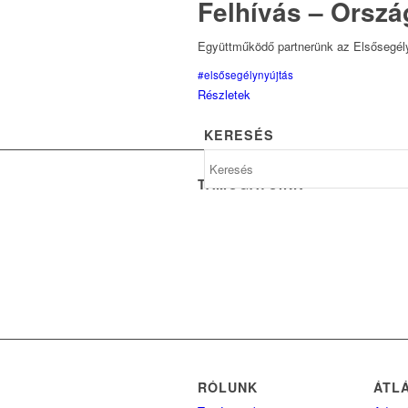
Felhívás – Orszá
Együttműködő partnerünk az Elsősegély
#elsősegélynyújtás
Részletek
KERESÉS
TÁMOGATÓINK
RÓLUNK
ÁTL