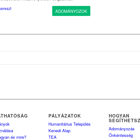
ereszt
ADOMÁNYOZOK
ÁTHATÓSÁG
PÁLYÁZATOK
HOGYAN
SEGÍTHETS
ányok
Humanitárius Település
Adományozás
ználása
Kenedi Alap
Önkéntesség
ogyan és mire?
TEA