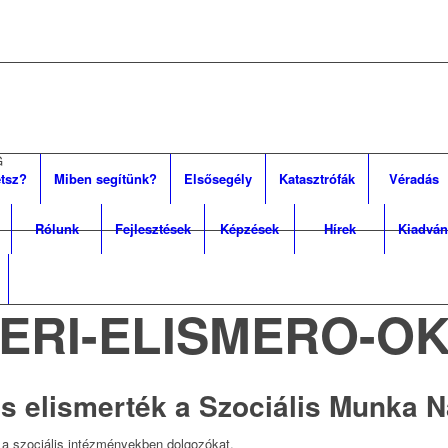
G
tsz?
Miben segítünk?
Elsősegély
Katasztrófák
Véradás
Rólunk
Fejlesztések
Képzések
Hírek
Kiadván
TERI-ELISMERO-O
s elismerték a Szociális Munka 
a szociális intézményekben dolgozókat.