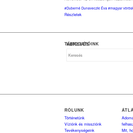
#Duberné Dunaveczki Éva
#magyar vörösk
Részletek
TÁMOGATÓINK
KERESÉS
RÓLUNK
ÁTL
Történetünk
Adom
Víziónk és missziónk
felhas
Tevékenységeink
Mit, h