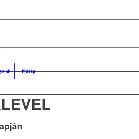
yaink
Ifjúság
KLEVEL
Napján