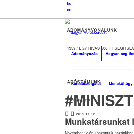
hu
en
ADOMÁNYVONALUNK
1359
/
EGY HÍVÁS 500 FT SEGÍTSÉ
Adományozás
Hogyan segíthe
————————————————
ADÓSZÁMUNK
Keresőszolgálat
Menekültügy
#MINISZ
19002093-2-41
2019-11-12
Munkatársunkat i
November 12-én köszöntjük hazánkban 