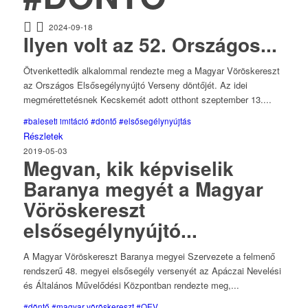
2024-09-18
Ilyen volt az 52. Országos...
Ötvenkettedik alkalommal rendezte meg a Magyar Vöröskereszt
az Országos Elsősegélynyújtó Verseny döntőjét. Az idei
megmérettetésnek Kecskemét adott otthont szeptember 13....
#baleseti imitáció
#döntő
#elsősegélynyújtás
Részletek
2019-05-03
Megvan, kik képviselik
Baranya megyét a Magyar
Vöröskereszt
elsősegélynyújtó...
A Magyar Vöröskereszt Baranya megyei Szervezete a felmenő
rendszerű 48. megyei elsősegély versenyét az Apáczai Nevelési
és Általános Művelődési Központban rendezte meg,...
#döntő
#magyar vöröskereszt
#OEV