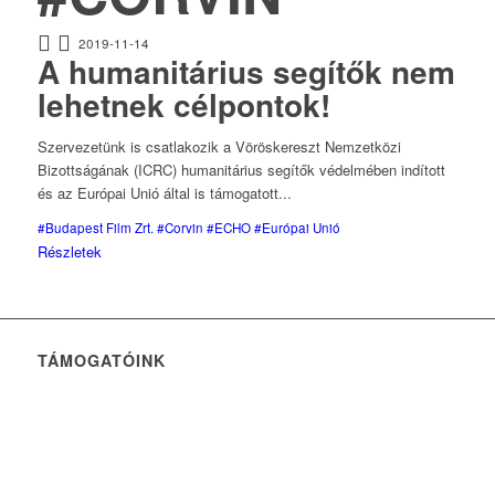
2019-11-14
A humanitárius segítők nem
lehetnek célpontok!
Szervezetünk is csatlakozik a Vöröskereszt Nemzetközi
Bizottságának (ICRC) humanitárius segítők védelmében indított
és az Európai Unió által is támogatott...
#Budapest Film Zrt.
#Corvin
#ECHO
#Európai Unió
Részletek
TÁMOGATÓINK