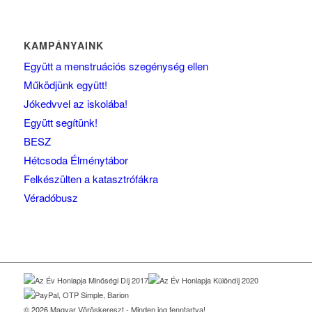
KAMPÁNYAINK
Együtt a menstruációs szegénység ellen
Működjünk együtt!
Jókedvvel az iskolába!
Együtt segítünk!
BESZ
Hétcsoda Élménytábor
Felkészülten a katasztrófákra
Véradóbusz
© 2026 Magyar Vöröskereszt - Minden jog fenntartva!