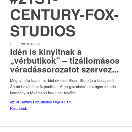
CENTURY-FOX-
STUDIOS
2019-10-08
Idén is kinyitnak a
„vérbutikok” – tízállomásos
véradássorozatot szervez...
Megnyitotta kapuit az idei év első Blood Store-ja a budapesti
Árkád bevásárlóközpontban. A nagyszabású országos véradó
kampány a fővároson kívül hét további...
#21st Century Fox Studios
#Agria Park
Részletek