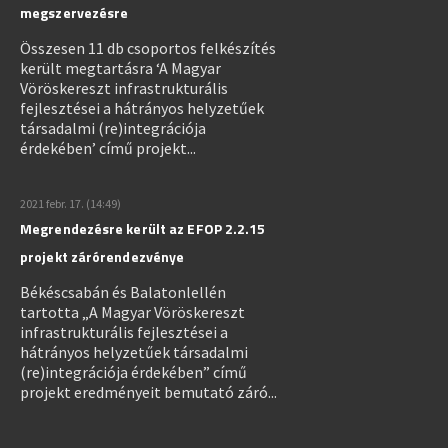
megszervezésre
Összesen 11 db csoportos felkészítés
került megtartásra ‘A Magyar
Vöröskereszt infrastrukturális
fejlesztései a hátrányos helyzetűek
társadalmi (re)integrációja
érdekében’ című projekt...
2021 febr. 17. (14:49)
Megrendezésre került az EFOP 2.2.15
projekt zárórendezvénye
Békéscsabán és Balatonlellén
tartotta „A Magyar Vöröskereszt
infrastrukturális fejlesztései a
hátrányos helyzetűek társadalmi
(re)integrációja érdekében” című
projekt eredményeit bemutató záró...