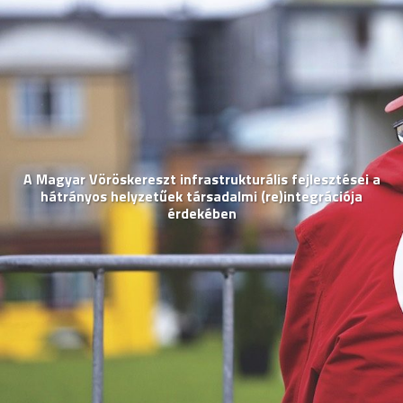
A Magyar Vöröskereszt infrastrukturális fejlesztései a
hátrányos helyzetűek társadalmi (re)integrációja
érdekében