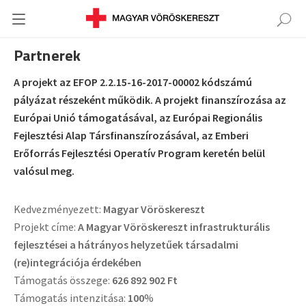
Partnerek
A projekt az EFOP 2.2.15-16-2017-00002 kódszámú
pályázat részeként működik. A projekt finanszírozása az
Európai Unió támogatásával, az Európai Regionális
Fejlesztési Alap Társfinanszírozásával, az Emberi
Erőforrás Fejlesztési Operatív Program keretén belül
valósul meg.
Kedvezményezett:
Magyar Vöröskereszt
Projekt címe:
A Magyar Vöröskereszt infrastrukturális
fejlesztései a hátrányos helyzetűek társadalmi
(re)integrációja érdekében
Támogatás összege:
626 892 902 Ft
Támogatás intenzitása:
100
%