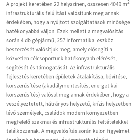
2
A projekt keretében 22 helyszínen, összesen 4049 m
infrastrukturális felújítást valósítunk meg annak
érdekében, hogy a nyújtott szolgáltatások minősége
hatékonyabbá váljon. Ezek mellett a megvalósítás
során 4 db gépjármű, 257 informatikai eszköz
beszerzését valósítjuk meg, amely elősegíti a
közvetlen célcsoportunk hatékonyabb elérését,
segítését és támogatását. Az infrastrukturális
fejlesztés keretében épületek átalakítása, bővítése,
korszerűsítése (akadálymentesítés, energetikai
korszerűsítés) valósul meg annak érdekében, hogy a
veszélyeztetett, hátrányos helyzetű, krízis helyzetben
lévő személyek, családok modern környezetben
megfelelő szakmai és infrastrukturális feltételekkel
találkozzanak. A megvalósítás során külön figyelmet
fordítunk a környezeti- és fenntarthatósági