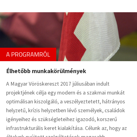
A PROGRAMRÓL
Élhetőbb munkakörülmények
A Magyar Vöröskereszt 2017 júliusában indult
projektjének célja egy modern és a szakmai munkát
optimálisan kiszolgáló, a veszélyeztetett, hátrányos
helyzetű, krízis helyzetben lévő személyek, családok
igényeihez és szükségleteihez igazodó, korszerű
infrastrukturális keret kialakítása. Célunk az, hogy az
általunk nyújtott szolgáltatások magasabb