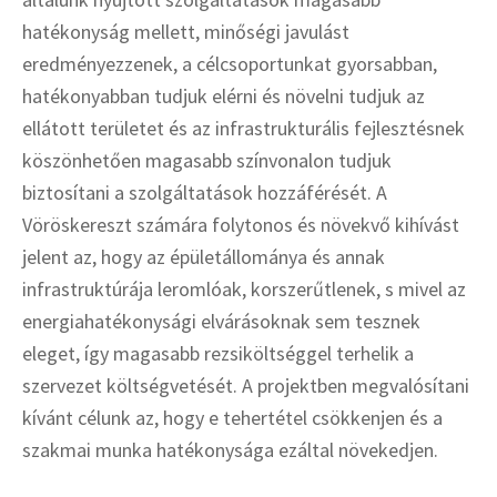
hatékonyság mellett, minőségi javulást
eredményezzenek, a célcsoportunkat gyorsabban,
hatékonyabban tudjuk elérni és növelni tudjuk az
ellátott területet és az infrastrukturális fejlesztésnek
köszönhetően magasabb színvonalon tudjuk
biztosítani a szolgáltatások hozzáférését. A
Vöröskereszt számára folytonos és növekvő kihívást
jelent az, hogy az épületállománya és annak
infrastruktúrája leromlóak, korszerűtlenek, s mivel az
energiahatékonysági elvárásoknak sem tesznek
eleget, így magasabb rezsiköltséggel terhelik a
szervezet költségvetését. A projektben megvalósítani
kívánt célunk az, hogy e tehertétel csökkenjen és a
szakmai munka hatékonysága ezáltal növekedjen.