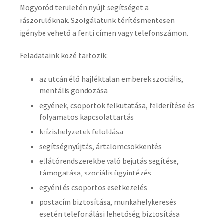
Mogyoród területén nyújt segítséget a
rászorulóknak. Szolgálatunk térítésmentesen
igénybe vehető a fenti címen vagy telefonszámon.
Feladataink közé tartozik:
az utcán élő hajléktalan emberek szociális,
mentális gondozása
egyének, csoportok felkutatása, felderítése és
folyamatos kapcsolattartás
krízishelyzetek feloldása
segítségnyújtás, ártalomcsökkentés
ellátórendszerekbe való bejutás segítése,
támogatása, szociális ügyintézés
egyéni és csoportos esetkezelés
postacím biztosítása, munkahelykeresés
esetén telefonálási lehetőség biztosítása