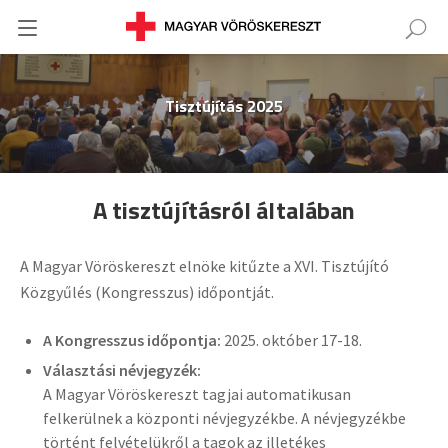
Tisztújítás 2025
A tisztújításról általában
A Magyar Vöröskereszt elnöke kitűzte a XVI. Tisztújító
Közgyűlés (Kongresszus) időpontját.
A Kongresszus időpontja:
2025. október 17-18.
Választási névjegyzék:
A Magyar Vöröskereszt tagjai automatikusan
felkerülnek a központi névjegyzékbe. A névjegyzékbe
történt felvételükről a tagok az illetékes