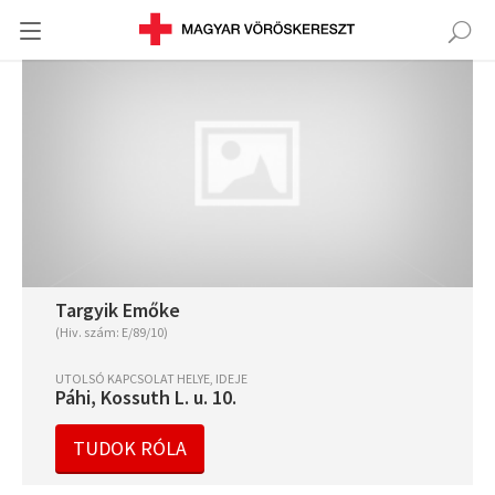
Targyik Emőke
(Hiv. szám: E/89/10)
UTOLSÓ KAPCSOLAT HELYE, IDEJE
Páhi, Kossuth L. u. 10.
TUDOK RÓLA