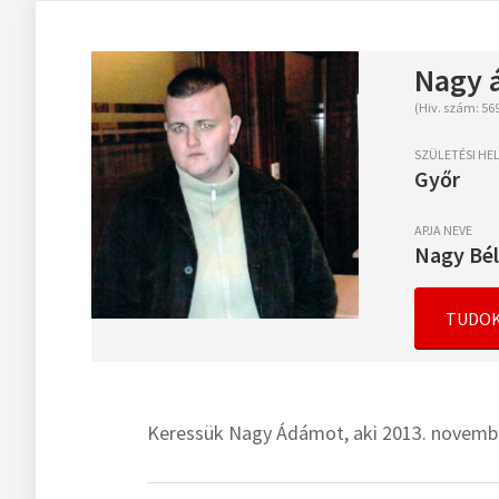
Nagy 
(Hiv. szám: 56
SZÜLETÉSI HEL
Győr
APJA NEVE
Nagy Bé
TUDOK
Keressük Nagy Ádámot, aki 2013. november