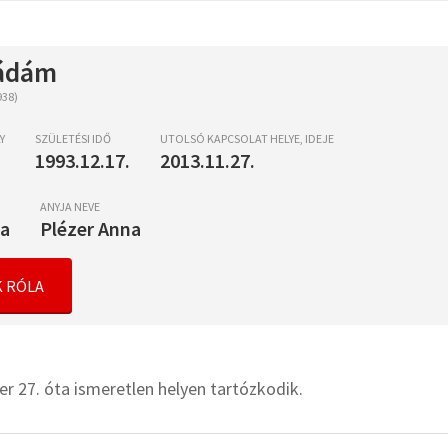
ádám
938)
Y
SZÜLETÉSI IDŐ
UTOLSÓ KAPCSOLAT HELYE, IDEJE
1993.12.17.
2013.11.27.
ANYJA NEVE
la
Plézer Anna
 RÓLA
 27. óta ismeretlen helyen tartózkodik.