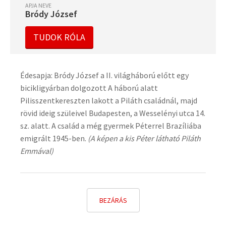
APJA NEVE
Bródy József
TUDOK RÓLA
Édesapja: Bródy József a II. világháború előtt egy
bicikligyárban dolgozott A háború alatt
Pilisszentkereszten lakott a Piláth családnál, majd
rövid ideig szüleivel Budapesten, a Wesselényi utca 14.
sz. alatt. A család a még gyermek Péterrel Brazíliába
emigrált 1945-ben.
(A képen a kis Péter látható Piláth
Emmával)
BEZÁRÁS