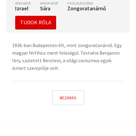
APJA NEVE
ANYJA NEVE
FOGLALKOZÁSA
Izrael
Sára
Zongoratanárnő
TUDOK RÓLA
1936-ban Budapesten élt, mint zongoratanárnő. Egy
magyar férfihoz ment feleségül. Testvére Benjamin
Ibry, született Berstein, a világi cionizmus egyik
ismert szereplője volt.
BEZÁRÁS