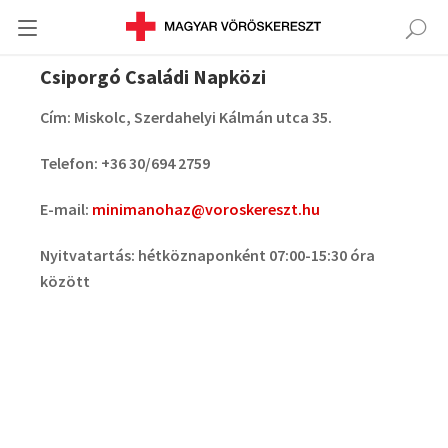
Csiporgó Családi Napközi
Cím: Miskolc, Szerdahelyi Kálmán utca 35.
Telefon: +36 30/694 2759
E-mail:
minimanohaz@voroskereszt.hu
Nyitvatartás: hétköznaponként 07:00-15:30 óra
között