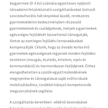
kisgyermek (0-3 év) számára együttesen nyújtott
társadalmi felzárkóztató szolgáltatásokat biztosít
szociokulturális hátrányokkal küzdő, rendszeres
gyermekvédelmi kedvezményben részesülő
gyermekeknek és családjaiknak, melyek a gyermekek
egészséges fejlődését közvetlenül támogatják,
illetve az esetleges fejlődési lemaradásaikat
kompenzálják. Célunk, hogy az óvodás korba érő
gyermekek egészségesek legyenek minden fejlődési
területen (mozgás, észlelés, értelem, nyelv és
kommunikáció) és harmonikusan fejlődjenek. Ehhez
elengedhetetlen a szülők együttműködésének
megnyerése és támogatásuk saját erőforrásaik
mobilizálásához, továbbá hiányzó kompetenciák
megszerzésének segítése.
A szolgáltatás keretében -védőnő bevonásával-