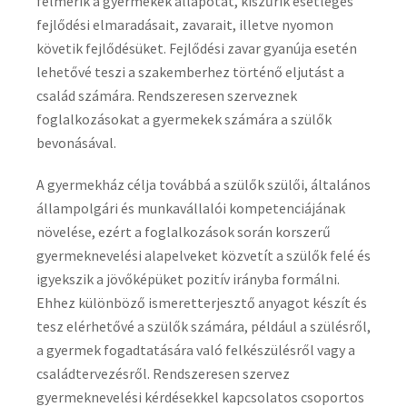
felmérik a gyermekek állapotát, kiszűrik esetleges
fejlődési elmaradásait, zavarait, illetve nyomon
követik fejlődésüket. Fejlődési zavar gyanúja esetén
lehetővé teszi a szakemberhez történő eljutást a
család számára. Rendszeresen szerveznek
foglalkozásokat a gyermekek számára a szülők
bevonásával.
A gyermekház célja továbbá a szülők szülői, általános
állampolgári és munkavállalói kompetenciájának
növelése, ezért a foglalkozások során korszerű
gyermeknevelési alapelveket közvetít a szülők felé és
igyekszik a jövőképüket pozitív irányba formálni.
Ehhez különböző ismeretterjesztő anyagot készít és
tesz elérhetővé a szülők számára, például a szülésről,
a gyermek fogadtatására való felkészülésről vagy a
családtervezésről. Rendszeresen szervez
gyermeknevelési kérdésekkel kapcsolatos csoportos