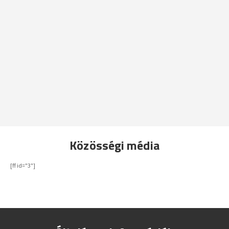
Közösségi média
[ff id="3"]