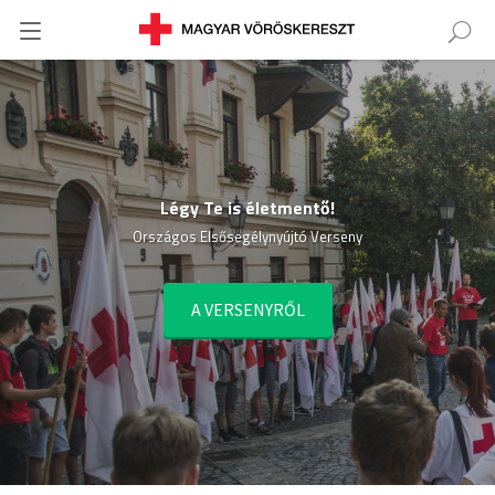
Légy Te is életmentő!
Országos Elsősegélynyújtó Verseny
A VERSENYRŐL