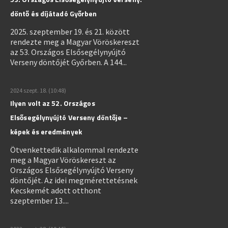
döntő és díjátadó Győrben
2025. szeptember 19. és 21. között
rendezte meg a Magyar Vöröskereszt
az 53. Országos Elsősegélynyújtó
Verseny döntőjét Győrben. A 144...
2024 szept. 18. (10:48)
Ilyen volt az 52. Országos
Elsősegélynyújtó Verseny döntője –
képek és eredmények
Ötvenkettedik alkalommal rendezte
meg a Magyar Vöröskereszt az
Országos Elsősegélynyújtó Verseny
döntőjét. Az idei megmérettetésnek
Kecskemét adott otthont
szeptember 13....