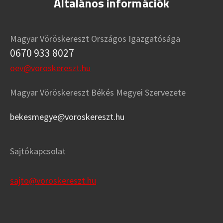
Általános információk
Magyar Vöröskereszt Országos Igazgatósága
0670 933 8027
oev@voroskereszt.hu
Magyar Vöröskereszt Békés Megyei Szervezete
bekesmegye@voroskereszt.hu
Sajtókapcsolat
sajto@voroskereszt.hu