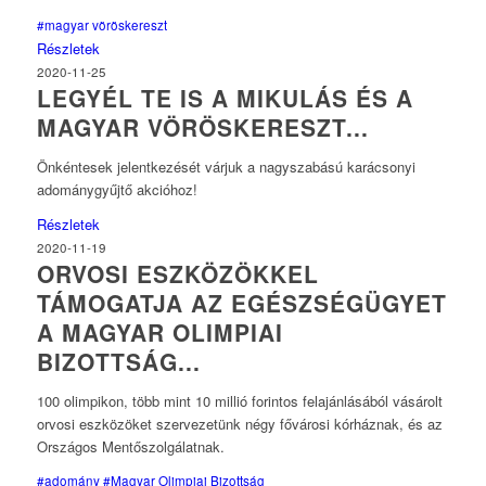
#magyar vöröskereszt
Részletek
2020-11-25
LEGYÉL TE IS A MIKULÁS ÉS A
MAGYAR VÖRÖSKERESZT...
Önkéntesek jelentkezését várjuk a nagyszabású karácsonyi
adománygyűjtő akcióhoz!
Részletek
2020-11-19
ORVOSI ESZKÖZÖKKEL
TÁMOGATJA AZ EGÉSZSÉGÜGYET
A MAGYAR OLIMPIAI
BIZOTTSÁG...
100 olimpikon, több mint 10 millió forintos felajánlásából vásárolt
orvosi eszközöket szervezetünk négy fővárosi kórháznak, és az
Országos Mentőszolgálatnak.
#adomány
#Magyar Olimpiai Bizottság