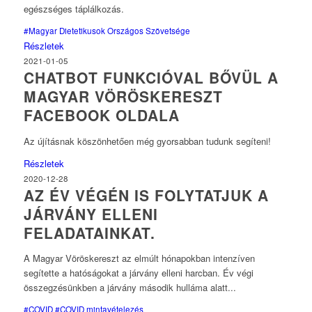
egészséges táplálkozás.
#Magyar Dietetikusok Országos Szövetsége
Részletek
2021-01-05
CHATBOT FUNKCIÓVAL BŐVÜL A
MAGYAR VÖRÖSKERESZT
FACEBOOK OLDALA
Az újításnak köszönhetően még gyorsabban tudunk segíteni!
Részletek
2020-12-28
AZ ÉV VÉGÉN IS FOLYTATJUK A
JÁRVÁNY ELLENI
FELADATAINKAT.
A Magyar Vöröskereszt az elmúlt hónapokban intenzíven
segítette a hatóságokat a járvány elleni harcban. Év végi
összegzésünkben a járvány második hulláma alatt...
#COVID
#COVID mintavételezés