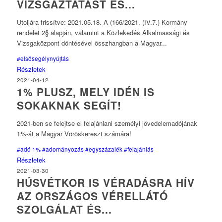
VIZSGÁZTATÁST ÉS...
Utoljára frissítve: 2021.05.18. A (166/2021. (IV.7.) Kormány
rendelet 2§ alapján, valamint a Közlekedés Alkalmassági és
Vizsgaközpont döntésével összhangban a Magyar...
#elsősegélynyújtás
Részletek
2021-04-12
1% PLUSZ, MELY IDÉN IS
SOKAKNAK SEGÍT!
2021-ben se felejtse el felajánlani személyi jövedelemadójának
1%-át a Magyar Vöröskereszt számára!
#adó 1%
#adományozás
#egyszázalék
#felajánlás
Részletek
2021-03-30
HÚSVÉTKOR IS VÉRADÁSRA HÍV
AZ ORSZÁGOS VÉRELLÁTÓ
SZOLGÁLAT ÉS...