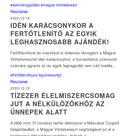
#adománygyűjtés
#magyar vöröskereszt
Részletek
2020-12-16
IDÉN KARÁCSONYKOR A
FERTŐTLENÍTŐ AZ EGYIK
LEGHASZNOSABB AJÁNDÉK!
Fertőtlenítővel és maszkkal is érdemes támogatni a Magyar
Vöröskeresztet idén karácsonykor, a humanitárius szervezet
számára ugyanis ez az egyik legnagyobb nem várt kiadás...
#Fertőtlenítőszer
#gumikesztyű
Részletek
2020-12-12
TÍZEZER ÉLELMISZERCSOMAG
JUT A NÉLKÜLÖZŐKHÖZ AZ
ÜNNEPEK ALATT
A több mint 70 tonnányi tartós élelmiszer a Mészáros Csoport
felajánlásából, a Magyar Vöröskereszt segítségével jut el a
karácsonyi időszakban azokhoz, akiknek a...