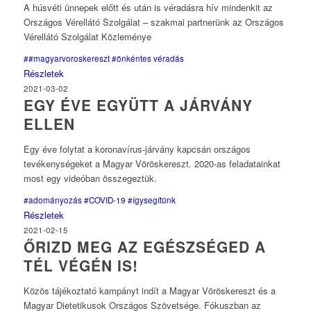
A húsvéti ünnepek előtt és után is véradásra hív mindenkit az
Országos Vérellátó Szolgálat – szakmai partnerünk az Országos
Vérellátó Szolgálat Közleménye
##magyarvoroskereszt
#önkéntes véradás
Részletek
2021-03-02
EGY ÉVE EGYÜTT A JÁRVÁNY
ELLEN
Egy éve folytat a koronavírus-járvány kapcsán országos
tevékenységeket a Magyar Vöröskereszt. 2020-as feladatainkat
most egy videóban összegeztük.
#adományozás
#COVID-19
#ígysegítünk
Részletek
2021-02-15
ŐRIZD MEG AZ EGÉSZSÉGED A
TÉL VÉGÉN IS!
Közös tájékoztató kampányt indít a Magyar Vöröskereszt és a
Magyar Dietetikusok Országos Szövetsége. Fókuszban az