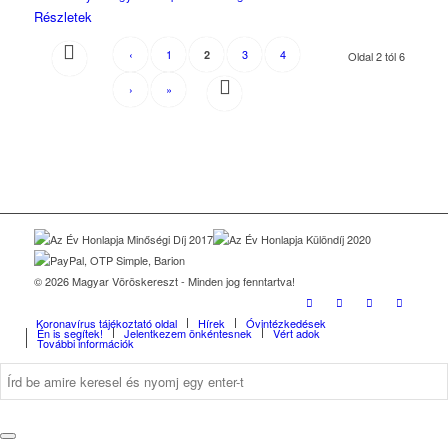
Részletek
‹
1
3
4
2
Oldal 2 tól 6
›
»
© 2026 Magyar Vöröskereszt - Minden jog fenntartva!
Koronavírus tájékoztató oldal
Hírek
Óvintézkedések
Én is segítek!
Jelentkezem önkéntesnek
Vért adok
További információk