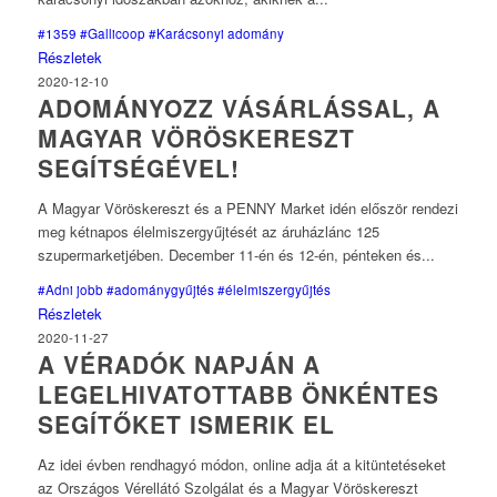
#1359
#Gallicoop
#Karácsonyi adomány
Részletek
2020-12-10
ADOMÁNYOZZ VÁSÁRLÁSSAL, A
MAGYAR VÖRÖSKERESZT
SEGÍTSÉGÉVEL!
A Magyar Vöröskereszt és a PENNY Market idén először rendezi
meg kétnapos élelmiszergyűjtését az áruházlánc 125
szupermarketjében. December 11-én és 12-én, pénteken és...
#Adni jobb
#adománygyűjtés
#élelmiszergyűjtés
Részletek
2020-11-27
A VÉRADÓK NAPJÁN A
LEGELHIVATOTTABB ÖNKÉNTES
SEGÍTŐKET ISMERIK EL
Az idei évben rendhagyó módon, online adja át a kitüntetéseket
az Országos Vérellátó Szolgálat és a Magyar Vöröskereszt