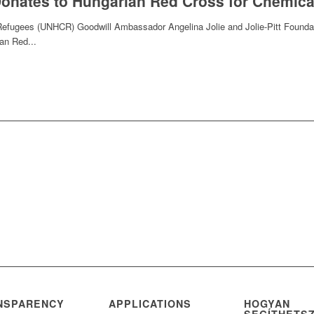
Donates to Hungarian Red Cross for Chemical
Refugees (UNHCR) Goodwill Ambassador Angelina Jolie and Jolie-Pitt Foundat
an Red...
NSPARENCY
APPLICATIONS
HOGYAN