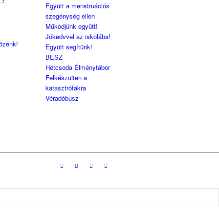
Z?
Együtt a menstruációs
szegénység ellen
Működjünk együtt!
Jókedvvel az iskolába!
közénk!
Együtt segítünk!
BESZ
Hétcsoda Élménytábor
Felkészülten a
katasztrófákra
Véradóbusz