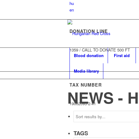
hu
en
DONATION LINE
1359
/
CALL TO DONATE 500 FT
Blood donation
First aid
Media library
TAX NUMBER
NEWS - 
19002093-2-41
TAGS