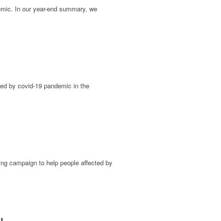
demic. In our year-end summary, we
ted by covid-19 pandemic in the
ing campaign to help people affected by