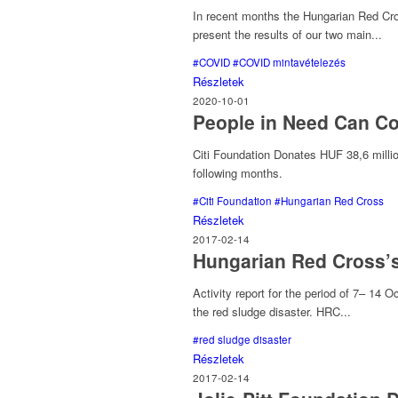
In recent months the Hungarian Red Cros
present the results of our two main...
#COVID
#COVID mintavételezés
Részletek
2020-10-01
People in Need Can Co
Citi Foundation Donates HUF 38,6 milli
following months.
#Citi Foundation
#Hungarian Red Cross
Részletek
2017-02-14
Hungarian Red Cross’s
Activity report for the period of 7– 14
the red sludge disaster. HRC...
#red sludge disaster
Részletek
2017-02-14