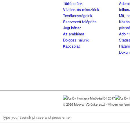
Történetünk
Adom
Víziónk és missziónk
felhas
Tevékenységeink
Mit, h
Szervezeti felépítés
Közha
Jogi háttér
jelent
Az embléma
Adó 1
Dolgozz nálunk
Statis
Kapcsolat
Határ
Dokum
© 2026 Magyar Vöröskereszt - Minden jog fennt