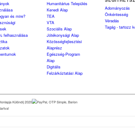
SEGÍTHETS
ányok
Humanitárius Település
Adományozás
ználása
Kenedi Alap
Önkéntesség
ogyan és mire?
TEA
Véradás
sznúsági
VTA
Tagág - tartozz 
ések
Szociális Alap
% felhasználása
Jótékonysági Alap
ztika
Közösségfejlesztési
ozatok
Alaprész
entumok
Egészség-Program
Alap
Digitális
Felzárkóztatási Alap
artva!