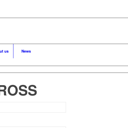
ut us
News
CROSS