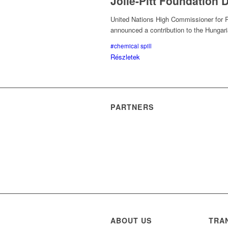
Jolie-Pitt Foundation 
United Nations High Commissioner for 
announced a contribution to the Hungari
#chemical spill
Részletek
PARTNERS
ABOUT US
TRA