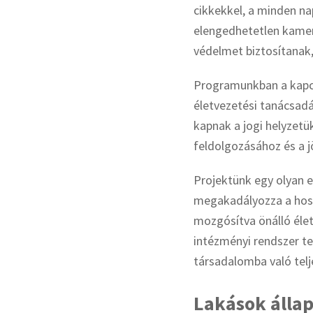
cikkekkel, a minden na
elengedhetetlen kamer
védelmet biztosítanak,
Programunkban a kapcso
életvezetési tanácsadá
kapnak a jogi helyzetü
feldolgozásához és a j
Projektünk egy olyan e
megakadályozza a hospi
mozgósítva önálló éle
intézményi rendszer te
társadalomba való telj
Lakások állap