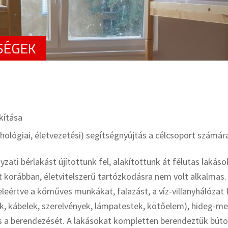
SÉGEK
kítása
chológiai, életvezetési) segítségnyújtás a célcsoport számár
ati bérlakást újítottunk fel, alakítottunk át félutas lakáso
lt korábban, életvitelszerű tartózkodásra nem volt alkalmas.
beleértve a kőműves munkákat, falazást, a víz-villanyhálózat f
k, kábelek, szerelvények, lámpatestek, kötőelem), hideg-me
és a berendezését. A lakásokat kompletten berendeztük búto