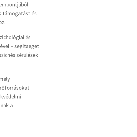
zempontjából
nk támogatást és
oz.
zichológiai és
ével – segítséget
szichés sérülések
amely
erőforrásokat
ekvédelmi
inak a