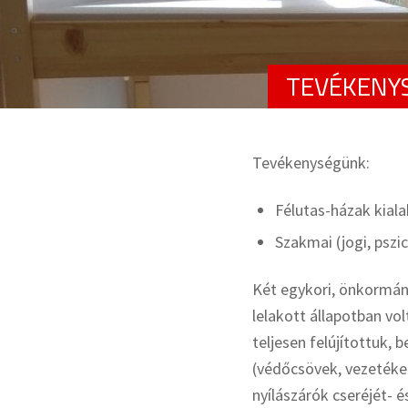
TEVÉKENY
Tevékenységünk:
Félutas-házak kiala
Szakmai (jogi, pszi
Két egykori, önkormányz
lelakott állapotban vo
teljesen felújítottuk, 
(védőcsövek, vezetéke
nyílászárók cseréjét- 