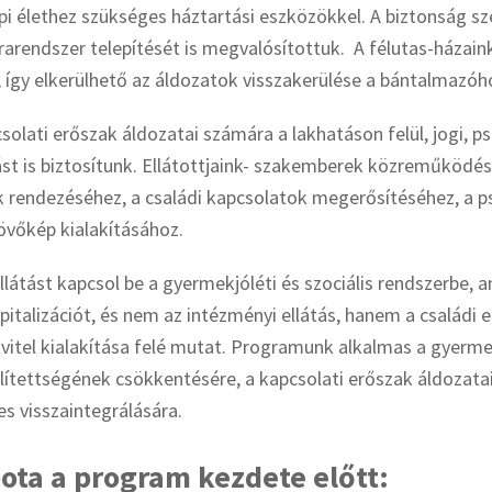
pi élethez szükséges háztartási eszközökkel. A biztonság s
arendszer telepítését is megvalósítottuk. A félutas-házai
 így elkerülhető az áldozatok visszakerülése a bántalmazóh
lati erőszak áldozatai számára a lakhatáson felül, jogi, ps
st is biztosítunk. Ellátottjaink- szakemberek közreműködés
k rendezéséhez, a családi kapcsolatok megerősítéséhez, a p
övőkép kialakításához.
llátást kapcsol be a gyermekjóléti és szociális rendszerbe, 
talizációt, és nem az intézményi ellátás, hanem a családi 
tvitel kialakítása felé mutat. Programunk alkalmas a gyerm
lítettségének csökkentésére, a kapcsolati erőszak áldozata
es visszaintegrálására.
ota a program kezdete előtt: