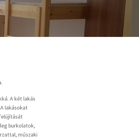
a.
kká. A két lakás
 A lakásokat
elújítását
leg burkolatok,
rzattal, műszaki