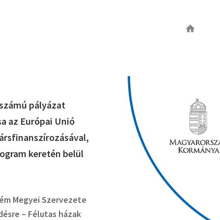
dszámú pályázat
sa az Európai Unió
ársfinanszírozásával,
rogram keretén belül
rém Megyei Szervezete
désre – Félutas házak