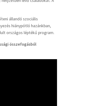
helyzetben lévő családokat. A
eni állandó szociális
ényezés hiánypótló hazánkban,
ult országos léptékű program.
ossági összefogásból