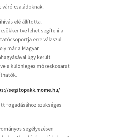
t váró családoknak.
ívás elé állította.
 csökkentve lehet segíteni a
atócsoportja erre válaszul
ely már a Magyar
hagyásával úgy került
tve a különleges mózeskosarat
íthatók.
ps://segitopakk.mome.hu/
lött fogadásához szükséges
gyományos segélyezésen