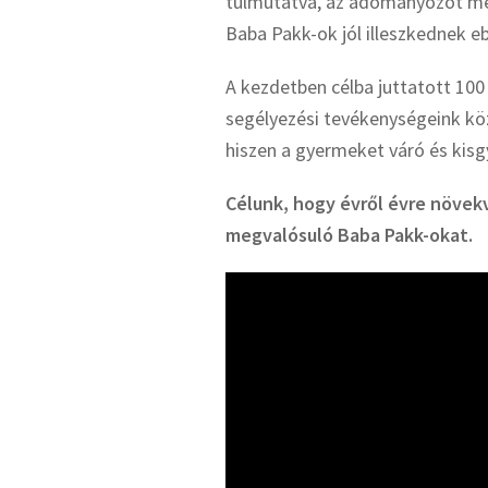
túlmutatva, az adományozót még
Baba Pakk-ok jól illeszkednek e
A kezdetben célba juttatott 100
segélyezési tevékenységeink köz
hiszen a gyermeket váró és kis
Célunk, hogy évről évre növekv
megvalósuló Baba Pakk-okat.