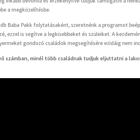
 inkább bevonva és érzékenyítve tudjuk támogatni a nehéz 
bbe a megközelítésbe.
 db Baba Pakk folytatásaként, szeretnénk a programot beépít
é, ezzel is segítve a legkisebbeket és szüleiket. A kezdem
gyermeket gondozó családok megsegítésére ezidáig nem ind
ő számban, minél több családnak tudjuk eljuttatni a lak