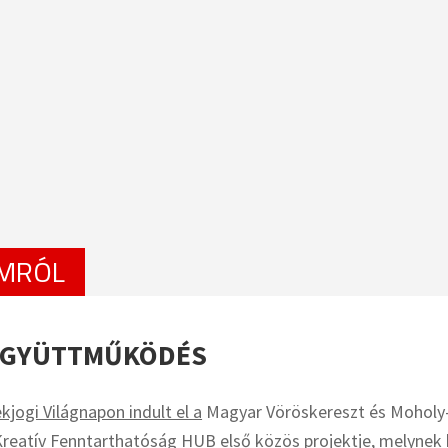
MRÓL
EGYÜTTMŰKÖDÉS
jogi Világnapon indult el a
Magyar Vöröskereszt és Moholy
Kreatív Fenntarthatóság HUB
első közös projektje, melynek 