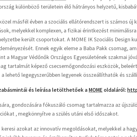
 ország különböző területein élő hátrányos helyzetű, kisbabá
özel másfél évben a szociális ellátórendszert is számos új kih
ok, melyekkel komplexen, a fizikai érintkezést minimálisra
lyzetbe került csoportokat. A MOME IK Szociális Design kut
ezdeményezését. Ennek egyik eleme a Baba Pakk csomag, am
int a Magyar Védőnők Országos Egyesületének szakmai jóvá
omag tartalmát képező csecsemőgondozási eszközök, beleér
a lehető legegyszerűbben legyenek összeállíthatók és száll
zabásmintái és leírása letölthetőek a
MOME
oldaláról:
htt
átására, gondozására fókuszáló csomag tartalmazza az újszü
iókat , megkönnyítve a szülés utáni első időszakot.
 keresi azokat az innovatív megoldásokat, melyekkel a ha