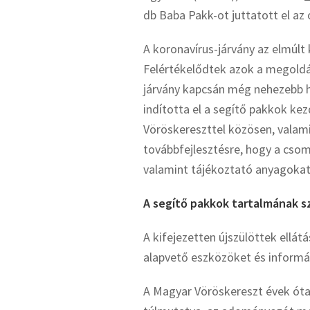
db Baba Pakk-ot juttatott el az
A koronavírus-járvány az elmúlt k
Felértékelődtek azok a megoldás
járvány kapcsán még nehezebb he
indította el a segítő pakkok k
Vöröskereszttel közösen, valam
továbbfejlesztésre, hogy a cs
valamint tájékoztató anyagokat 
A segítő pakkok tartalmának s
A kifejezetten újszülöttek ell
alapvető eszközöket és informác
A Magyar Vöröskereszt évek óta