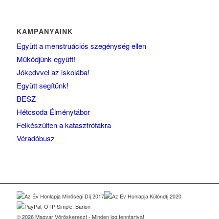
KAMPÁNYAINK
Együtt a menstruációs szegénység ellen
Működjünk együtt!
Jókedvvel az iskolába!
Együtt segítünk!
BESZ
Hétcsoda Élménytábor
Felkészülten a katasztrófákra
Véradóbusz
© 2026 Magyar Vöröskereszt - Minden jog fenntartva!