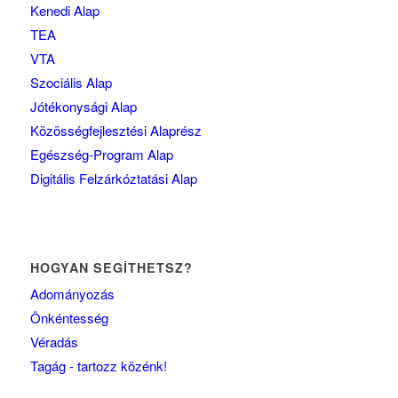
Kenedi Alap
TEA
VTA
Szociális Alap
Jótékonysági Alap
Közösségfejlesztési Alaprész
Egészség-Program Alap
Digitális Felzárkóztatási Alap
HOGYAN SEGÍTHETSZ?
Adományozás
Önkéntesség
Véradás
Tagág - tartozz közénk!