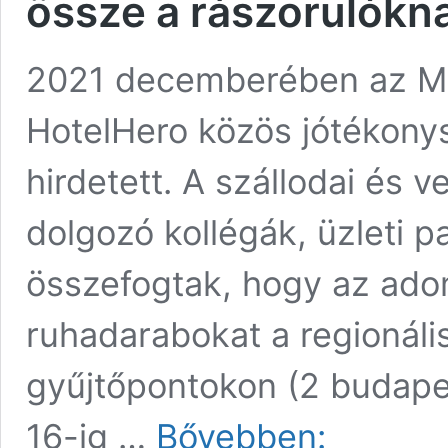
össze a rászorulókn
2021 decemberében az M
HotelHero közös jótékonys
hirdetett. A szállodai és
dolgozó kollégák, üzleti p
összefogtak, hogy az ad
ruhadarabokat a regionálisa
gyűjtőpontokon (2 budapes
HotelHero
16-ig …
Bővebben:
újra: